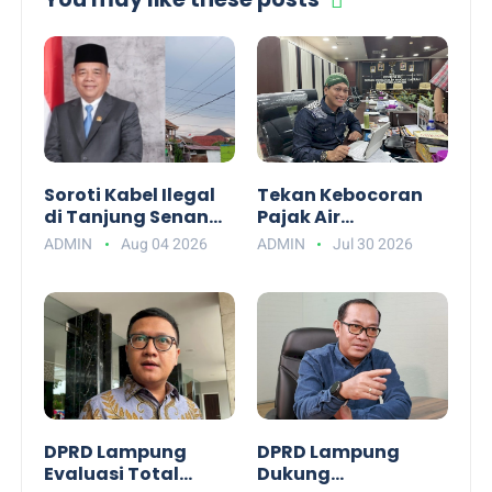
Soroti Kabel Ilegal
Tekan Kebocoran
di Tanjung Senang,
Pajak Air
Budiman AS:
Permukaan, DPRD
ADMIN
Aug 04 2026
ADMIN
Jul 30 2026
Jangan Biarkan
Lampung Dorong
Pemda Rugi
Penggunaan
Watermeter
DPRD Lampung
DPRD Lampung
Evaluasi Total
Dukung