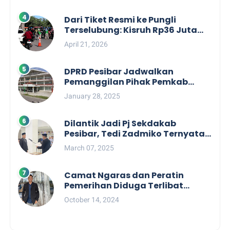
Dari Tiket Resmi ke Pungli
Terselubung: Kisruh Rp36 Juta
Pengelolaan Tiket Pantai
April 21, 2026
Labuhan Jukung
DPRD Pesibar Jadwalkan
Pemanggilan Pihak Pemkab
Terkait Nasib dan Status TKD di
January 28, 2025
Tahun 2025
Dilantik Jadi Pj Sekdakab
Pesibar, Tedi Zadmiko Ternyata
Punya Rekam Jejak Gemilang
March 07, 2025
Camat Ngaras dan Peratin
Pemerihan Diduga Terlibat
Politik Praktis, Mahasiswa
October 14, 2024
Pesibar Desak Bawaslu