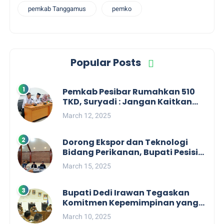
pemkab Tanggamus
pemko
Popular Posts
Pemkab Pesibar Rumahkan 510
TKD, Suryadi : Jangan Kaitkan
Dengan Kepentingan Politik
March 12, 2025
Dorong Ekspor dan Teknologi
Bidang Perikanan, Bupati Pesisir
Barat Audiensi Terkait Sister City
March 15, 2025
Bupati Dedi Irawan Tegaskan
Komitmen Kepemimpinan yang
Berpihak kepada Masyarakat
March 10, 2025
dalam Rapat Koordinasi OPD