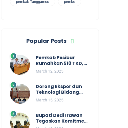
pemkab Tanggamus
pemko
Popular Posts
Pemkab Pesibar
Rumahkan 510 TKD,
Suryadi : Jangan
March 12, 2025
Kaitkan Dengan
Kepentingan Politik
Dorong Ekspor dan
Teknologi Bidang
Perikanan, Bupati
March 15, 2025
Pesisir Barat Audiensi
Terkait Sister City
Bupati Dedi Irawan
Tegaskan Komitmen
Kepemimpinan yang