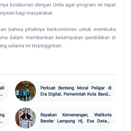
ya kolaborasi dengan Unila agar program ini tepat
njutan bagi masyarakat.
aikan bahwa pihaknya berkomitmen untuk membuka
utama dalam memberikan kesempatan pendidikan di
ng selama ini terpinggirkan.
ali
Perkuat Benteng Moral Pelajar di
ng
Era Digital, Pemerintah Kota Bandar
SI
Lampung Gelar Pembinaan Strategis
bagi Guru Pendidikan Agama Islam
ng
Rayakan Kemenangan, Walikota
na
Bandar Lampung Hj. Eva Dwiana
usi
Sampaikan Pesan Kedamaian dan