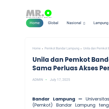
Home
Global
Nasional
Lampung
Home
Pemkot Bandar Lampung
Unila dan Pemkot 
Unila dan Pemkot Band
Sama Perluas Akses Pe
ADMIN
July 17, 2025
Bandar Lampung —
Universit
(Pemkot) Bandar Lampung tenga