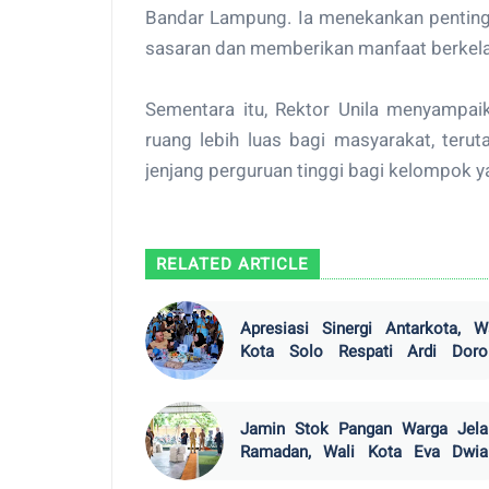
Bandar Lampung. Ia menekankan pentingn
sasaran dan memberikan manfaat berkela
Sementara itu, Rektor Unila menyamp
ruang lebih luas bagi masyarakat, ter
jenjang perguruan tinggi bagi kelompok ya
RELATED ARTICLE
Apresiasi Sinergi Antarkota, W
Kota Solo Respati Ardi Doro
Percepatan Inovasi dalam APEK
Outlook 2025 di Bandar Lampung
Jamin Stok Pangan Warga Jela
Ramadan, Wali Kota Eva Dwia
Instruksikan Percepatan Distrib