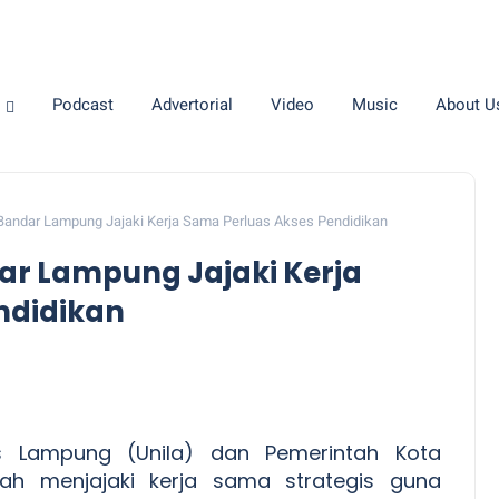
Podcast
Advertorial
Video
Music
About U
Bandar Lampung Jajaki Kerja Sama Perluas Akses Pendidikan
ar Lampung Jajaki Kerja
ndidikan
as Lampung (Unila) dan Pemerintah Kota
h menjajaki kerja sama strategis guna