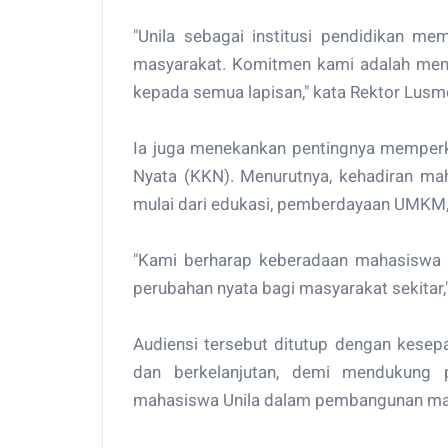
43.589 Karung Beras di Selur
Bandar Lampung
"Unila sebagai institusi pendidikan me
masyarakat. Komitmen kami adalah mem
kepada semua lapisan," kata Rektor Lusme
Ia juga menekankan pentingnya memperk
Nyata (KKN). Menurutnya, kehadiran m
mulai dari edukasi, pemberdayaan UMKM, 
"Kami berharap keberadaan mahasiswa
perubahan nyata bagi masyarakat sekitar,
Audiensi tersebut ditutup dengan kes
dan berkelanjutan, demi mendukung p
mahasiswa Unila dalam pembangunan ma