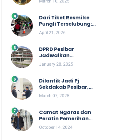
March 10, 2025
Berpihak kepada
Masyarakat dalam
Rapat Koordinasi OPD
Dari Tiket Resmi ke
Pungli Terselubung:
Kisruh Rp36 Juta
April 21, 2026
Pengelolaan Tiket
Pantai Labuhan
Jukung
DPRD Pesibar
Jadwalkan
Pemanggilan Pihak
January 28, 2025
Pemkab Terkait Nasib
dan Status TKD di
Tahun 2025
Dilantik Jadi Pj
Sekdakab Pesibar,
Tedi Zadmiko
March 07, 2025
Ternyata Punya
Rekam Jejak
Gemilang
Camat Ngaras dan
Peratin Pemerihan
Diduga Terlibat
October 14, 2024
Politik Praktis,
Mahasiswa Pesibar