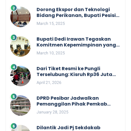
Dorong Ekspor dan Teknologi
Bidang Perikanan, Bupati Pesisir
Barat Audiensi Terkait Sister City
March 15, 2025
Bupati Dedi Irawan Tegaskan
Komitmen Kepemimpinan yang
Berpihak kepada Masyarakat
March 10, 2025
dalam Rapat Koordinasi OPD
Dari Tiket Resmi ke Pungli
Terselubung: Kisruh Rp36 Juta
Pengelolaan Tiket Pantai
April 21, 2026
Labuhan Jukung
DPRD Pesibar Jadwalkan
Pemanggilan Pihak Pemkab
Terkait Nasib dan Status TKD di
January 28, 2025
Tahun 2025
Dilantik Jadi Pj Sekdakab