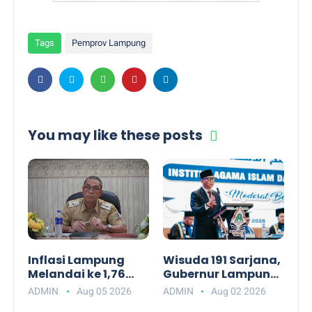
Tags
Pemprov Lampung
You may like these posts
Inflasi Lampung
Wisuda 191 Sarjana,
Melandai ke 1,76
Gubernur Lampung
Persen, Kemendagri
Ajak Alumni IAI
ADMIN
Aug 05 2026
ADMIN
Aug 02 2026
Apresiasi Kinerja
Darul Fattah Siap