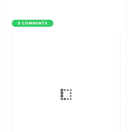
Siap Gelar Financial
Pengurus PMI
Festival 202
Lamsel 2026–20
0 COMMENTS