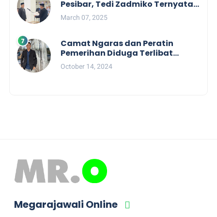
Pesibar, Tedi Zadmiko Ternyata
Punya Rekam Jejak Gemilang
March 07, 2025
Camat Ngaras dan Peratin
Pemerihan Diduga Terlibat
Politik Praktis, Mahasiswa
October 14, 2024
Pesibar Desak Bawaslu
Megarajawali Online