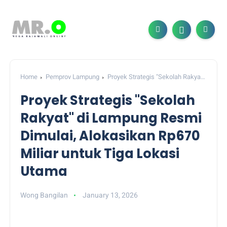
Home
Pemprov Lampung
Proyek Strategis "Sekolah Rakyat"
di Lampung Resmi Dimulai, Alokasikan Rp670 Miliar untuk Tiga
Proyek Strategis "Sekolah
Lokasi Utama
Rakyat" di Lampung Resmi
Dimulai, Alokasikan Rp670
Miliar untuk Tiga Lokasi
Utama
Wong Bangilan
January 13, 2026