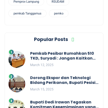
Pemprov Lampung
RSUDAM
pemkab Tanggamus
pemko
Popular Posts
Pemkab Pesibar Rumahkan 510
TKD, Suryadi : Jangan Kaitkan
Dengan Kepentingan Politik
March 12, 2025
Dorong Ekspor dan Teknologi
Bidang Perikanan, Bupati Pesisir
Barat Audiensi Terkait Sister City
March 15, 2025
Bupati Dedi Irawan Tegaskan
Komitmen Kepemimpinan yang