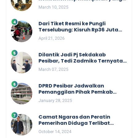
Berpihak kepada Masyarakat
March 10, 2025
dalam Rapat Koordinasi OPD
Dari Tiket Resmi ke Pungli
Terselubung: Kisruh Rp36 Juta
Pengelolaan Tiket Pantai
April 21, 2026
Labuhan Jukung
Dilantik Jadi Pj Sekdakab
Pesibar, Tedi Zadmiko Ternyata
Punya Rekam Jejak Gemilang
March 07, 2025
DPRD Pesibar Jadwalkan
Pemanggilan Pihak Pemkab
Terkait Nasib dan Status TKD di
January 28, 2025
Tahun 2025
Camat Ngaras dan Peratin
Pemerihan Diduga Terlibat
Politik Praktis, Mahasiswa
October 14, 2024
Pesibar Desak Bawaslu