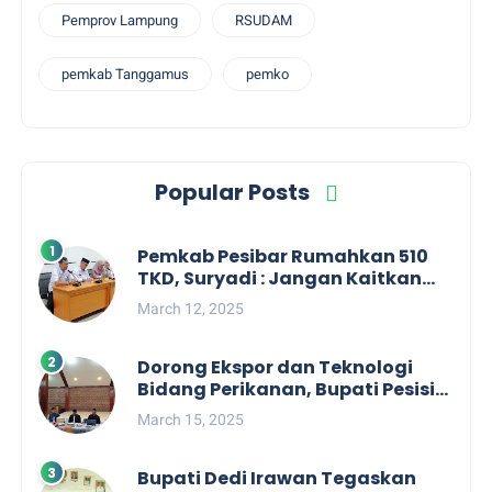
Pemprov Lampung
RSUDAM
pemkab Tanggamus
pemko
Popular Posts
Pemkab Pesibar Rumahkan 510
TKD, Suryadi : Jangan Kaitkan
Dengan Kepentingan Politik
March 12, 2025
Dorong Ekspor dan Teknologi
Bidang Perikanan, Bupati Pesisir
Barat Audiensi Terkait Sister City
March 15, 2025
Bupati Dedi Irawan Tegaskan