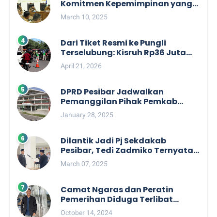
Komitmen Kepemimpinan yang
Berpihak kepada Masyarakat
March 10, 2025
dalam Rapat Koordinasi OPD
Dari Tiket Resmi ke Pungli
Terselubung: Kisruh Rp36 Juta
Pengelolaan Tiket Pantai
April 21, 2026
Labuhan Jukung
DPRD Pesibar Jadwalkan
Pemanggilan Pihak Pemkab
Terkait Nasib dan Status TKD di
January 28, 2025
Tahun 2025
Dilantik Jadi Pj Sekdakab
Pesibar, Tedi Zadmiko Ternyata
Punya Rekam Jejak Gemilang
March 07, 2025
Camat Ngaras dan Peratin
Pemerihan Diduga Terlibat
Politik Praktis, Mahasiswa
October 14, 2024