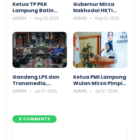
Ketua TP PKK
Gubernur Mirza
Lampung Batin
Nakhodai HKTI
Wulan Ajak Warga
Lampung 2026-
ADMIN
Aug 02 2026
ADMIN
Aug 02 2026
Mewujudkan Lansia
2031, Dorong
Bahagia
Efisiensi Ekspor
Pangan
Gandeng LPS dan
Ketua PMI Lampung
Transmedia,
Wulan Mirza Pimpin
Pemprov Lampung
Pelantikan
ADMIN
Jul 31 2026
ADMIN
Jul 31 2026
Siap Gelar Financial
Pengurus PMI
Festival 202
Lamsel 2026–20
0 COMMENTS