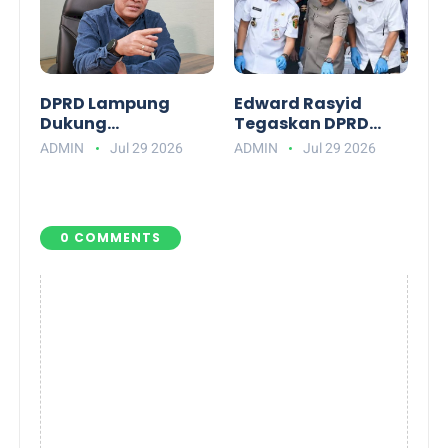
DPRD Lampung
Edward Rasyid
Dukung
Tegaskan DPRD
Pemutakhiran Data
Lampung Dukung
ADMIN
Jul 29 2026
ADMIN
Jul 29 2026
BPJS PBI Agar Tepat
Penuh
Sasaran
Pemberantasan
Narkotika
0 COMMENTS