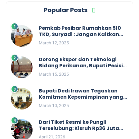
Popular Posts
Pemkab Pesibar Rumahkan 510
TKD, Suryadi : Jangan Kaitkan
Dengan Kepentingan Politik
March 12, 2025
Dorong Ekspor dan Teknologi
Bidang Perikanan, Bupati Pesisir
Barat Audiensi Terkait Sister City
March 15, 2025
Bupati Dedi Irawan Tegaskan
Komitmen Kepemimpinan yang
Berpihak kepada Masyarakat
March 10, 2025
dalam Rapat Koordinasi OPD
Dari Tiket Resmi ke Pungli
Terselubung: Kisruh Rp36 Juta
Pengelolaan Tiket Pantai
April 21, 2026