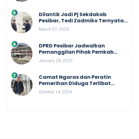
Labuhan Jukung
Dilantik Jadi Pj Sekdakab
Pesibar, Tedi Zadmiko Ternyata
Punya Rekam Jejak Gemilang
March 07, 2025
DPRD Pesibar Jadwalkan
Pemanggilan Pihak Pemkab
Terkait Nasib dan Status TKD di
January 28, 2025
Tahun 2025
Camat Ngaras dan Peratin
Pemerihan Diduga Terlibat
Politik Praktis, Mahasiswa
October 14, 2024
Pesibar Desak Bawaslu