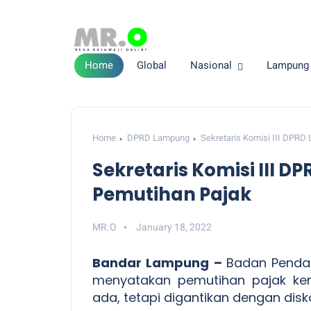
Home
Global
Nasional
Lampung
Home
DPRD Lampung
Sekretaris Komisi III DPR
Sekretaris Komisi III
Pemutihan Pajak
MR.O
January 18, 2022
Bandar Lampung –
Badan Penda
menyatakan pemutihan pajak ken
ada, tetapi digantikan dengan disk