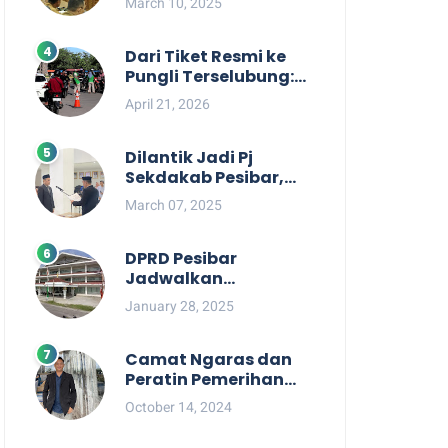
March 10, 2025
Berpihak kepada
Masyarakat dalam
Rapat Koordinasi OPD
Dari Tiket Resmi ke
Pungli Terselubung:
Kisruh Rp36 Juta
April 21, 2026
Pengelolaan Tiket
Pantai Labuhan
Jukung
Dilantik Jadi Pj
Sekdakab Pesibar,
Tedi Zadmiko
March 07, 2025
Ternyata Punya
Rekam Jejak
Gemilang
DPRD Pesibar
Jadwalkan
Pemanggilan Pihak
January 28, 2025
Pemkab Terkait Nasib
dan Status TKD di
Tahun 2025
Camat Ngaras dan
Peratin Pemerihan
Diduga Terlibat
October 14, 2024
Politik Praktis,
Mahasiswa Pesibar