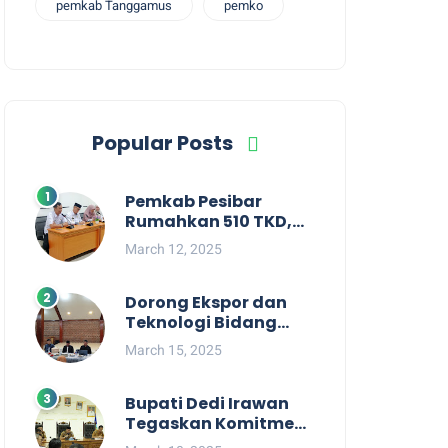
pemkab Tanggamus
pemko
Popular Posts
Pemkab Pesibar
Rumahkan 510 TKD,
Suryadi : Jangan
March 12, 2025
Kaitkan Dengan
Kepentingan Politik
Dorong Ekspor dan
Teknologi Bidang
Perikanan, Bupati
March 15, 2025
Pesisir Barat Audiensi
Terkait Sister City
Bupati Dedi Irawan
Tegaskan Komitmen
Kepemimpinan yang