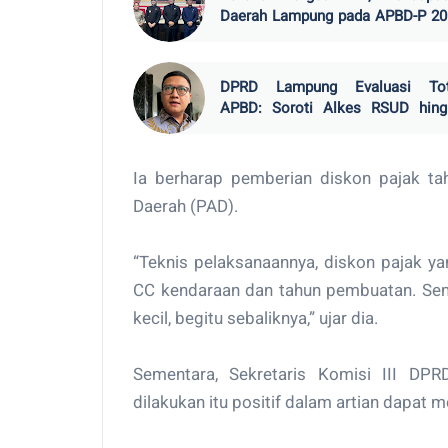
Daerah Lampung pada APBD-P 20
Turun Rp19,6 Miliar
DPRD Lampung Evaluasi Tot
APBD: Soroti Alkes RSUD hing
Hama Tikus
Ia berharap pemberian diskon pajak t
Daerah (PAD).
“Teknis pelaksanaannya, diskon pajak y
CC kendaraan dan tahun pembuatan. Sem
kecil, begitu sebaliknya,” ujar dia.
Sementara, Sekretaris Komisi III DP
dilakukan itu positif dalam artian dapa