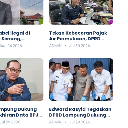
abel Ilegal di
Tekan Kebocoran Pajak
 Senang,
Air Permukaan, DPRD
 AS: Jangan
Lampung Dorong
Aug 04 2026
ADMIN
Jul 30 2026
 Pemda Rugi
Penggunaan Watermeter
ampung Dukung
Edward Rasyid Tegaskan
hiran Data BPJS
DPRD Lampung Dukung
r Tepat Sasaran
Penuh Pemberantasan
Jul 29 2026
ADMIN
Jul 29 2026
Narkotika