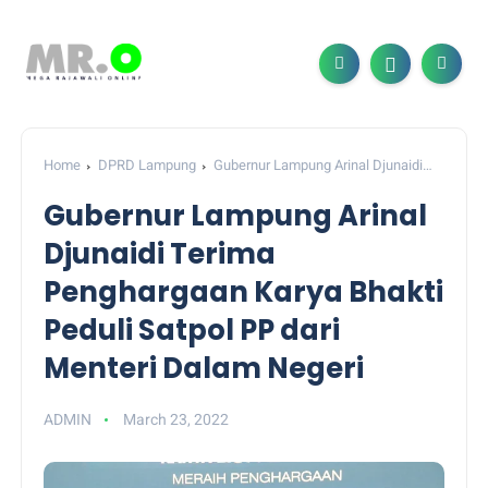
Home
DPRD Lampung
Gubernur Lampung Arinal Djunaidi
Terima Penghargaan Karya Bhakti Peduli Satpol PP dari Menteri
Gubernur Lampung Arinal
Dalam Negeri
Djunaidi Terima
Penghargaan Karya Bhakti
Peduli Satpol PP dari
Menteri Dalam Negeri
ADMIN
March 23, 2022