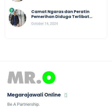
Camat Ngaras dan Peratin
Pemerihan Diduga Terlibat
Politik Praktis, Mahasiswa
October 14, 2024
Pesibar Desak Bawaslu
Megarajawali Online
Be A Partnership.