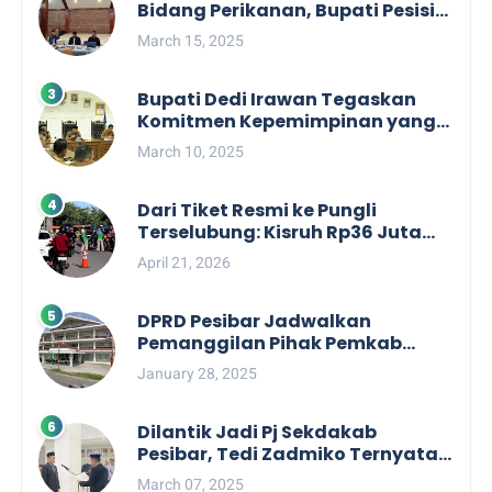
Bidang Perikanan, Bupati Pesisir
Barat Audiensi Terkait Sister City
March 15, 2025
Bupati Dedi Irawan Tegaskan
Komitmen Kepemimpinan yang
Berpihak kepada Masyarakat
March 10, 2025
dalam Rapat Koordinasi OPD
Dari Tiket Resmi ke Pungli
Terselubung: Kisruh Rp36 Juta
Pengelolaan Tiket Pantai
April 21, 2026
Labuhan Jukung
DPRD Pesibar Jadwalkan
Pemanggilan Pihak Pemkab
Terkait Nasib dan Status TKD di
January 28, 2025
Tahun 2025
Dilantik Jadi Pj Sekdakab
Pesibar, Tedi Zadmiko Ternyata
Punya Rekam Jejak Gemilang
March 07, 2025