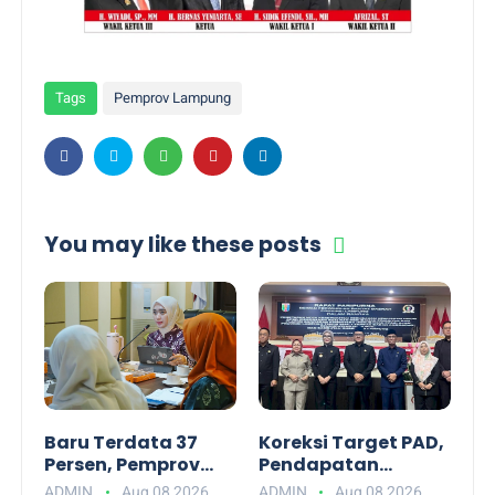
Tags
Pemprov Lampung
You may like these posts
Baru Terdata 37
Koreksi Target PAD,
Persen, Pemprov
Pendapatan
Lampung Dorong
Daerah Lampung
ADMIN
Aug 08 2026
ADMIN
Aug 08 2026