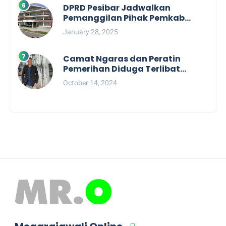
DPRD Pesibar Jadwalkan
Pemanggilan Pihak Pemkab
Terkait Nasib dan Status TKD di
January 28, 2025
Tahun 2025
Camat Ngaras dan Peratin
Pemerihan Diduga Terlibat
Politik Praktis, Mahasiswa
October 14, 2024
Pesibar Desak Bawaslu