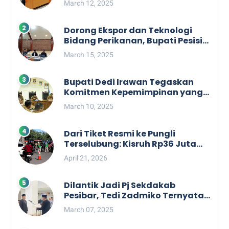
March 12, 2025
Dorong Ekspor dan Teknologi
Bidang Perikanan, Bupati Pesisir
Barat Audiensi Terkait Sister City
March 15, 2025
Bupati Dedi Irawan Tegaskan
Komitmen Kepemimpinan yang
Berpihak kepada Masyarakat
March 10, 2025
dalam Rapat Koordinasi OPD
Dari Tiket Resmi ke Pungli
Terselubung: Kisruh Rp36 Juta
Pengelolaan Tiket Pantai
April 21, 2026
Labuhan Jukung
Dilantik Jadi Pj Sekdakab
Pesibar, Tedi Zadmiko Ternyata
Punya Rekam Jejak Gemilang
March 07, 2025