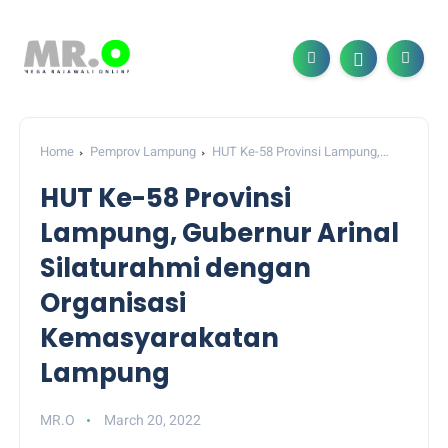
Home
Pemprov Lampung
HUT Ke-58 Provinsi Lampung,
Gubernur Arinal Silaturahmi dengan Organisasi Kemasyarakatan
HUT Ke-58 Provinsi
Lampung
Lampung, Gubernur Arinal
Silaturahmi dengan
Organisasi
Kemasyarakatan
Lampung
MR.O
March 20, 2022