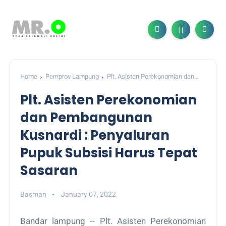
Home
Pemprov Lampung
Plt. Asisten Perekonomian dan
Pembangunan Kusnardi : Penyaluran Pupuk Subsisi Harus Tepat
Plt. Asisten Perekonomian
Sasaran
dan Pembangunan
Kusnardi : Penyaluran
Pupuk Subsisi Harus Tepat
Sasaran
Basman
January 07, 2022
Bandar lampung -- Plt. Asisten Perekonomian