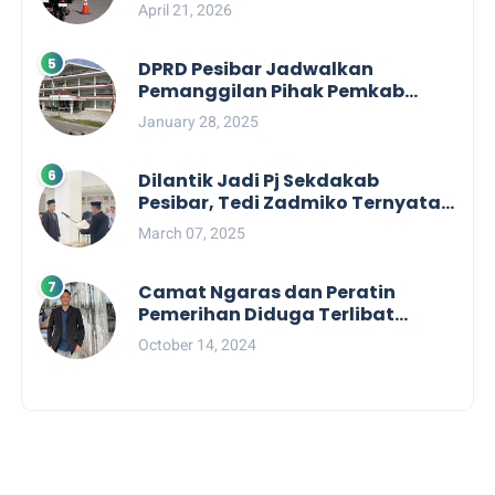
Pengelolaan Tiket Pantai
April 21, 2026
Labuhan Jukung
DPRD Pesibar Jadwalkan
Pemanggilan Pihak Pemkab
Terkait Nasib dan Status TKD di
January 28, 2025
Tahun 2025
Dilantik Jadi Pj Sekdakab
Pesibar, Tedi Zadmiko Ternyata
Punya Rekam Jejak Gemilang
March 07, 2025
Camat Ngaras dan Peratin
Pemerihan Diduga Terlibat
Politik Praktis, Mahasiswa
October 14, 2024
Pesibar Desak Bawaslu