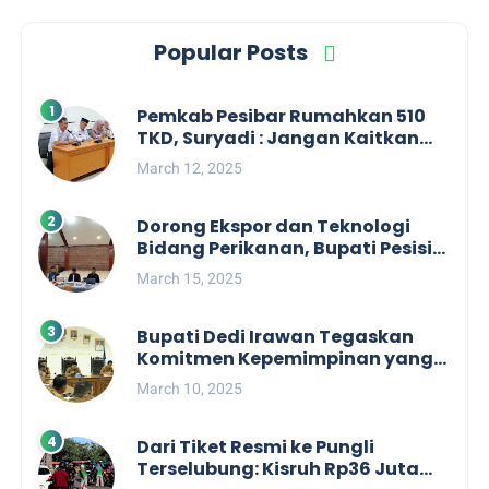
Popular Posts
Pemkab Pesibar Rumahkan 510
TKD, Suryadi : Jangan Kaitkan
Dengan Kepentingan Politik
March 12, 2025
Dorong Ekspor dan Teknologi
Bidang Perikanan, Bupati Pesisir
Barat Audiensi Terkait Sister City
March 15, 2025
Bupati Dedi Irawan Tegaskan
Komitmen Kepemimpinan yang
Berpihak kepada Masyarakat
March 10, 2025
dalam Rapat Koordinasi OPD
Dari Tiket Resmi ke Pungli
Terselubung: Kisruh Rp36 Juta