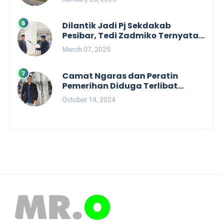
Tahun 2025
Dilantik Jadi Pj Sekdakab
Pesibar, Tedi Zadmiko Ternyata
Punya Rekam Jejak Gemilang
March 07, 2025
Camat Ngaras dan Peratin
Pemerihan Diduga Terlibat
Politik Praktis, Mahasiswa
October 14, 2024
Pesibar Desak Bawaslu