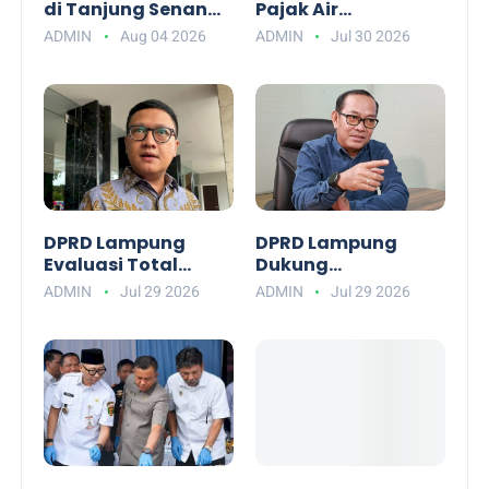
di Tanjung Senang,
Pajak Air
Budiman AS:
Permukaan, DPRD
ADMIN
Aug 04 2026
ADMIN
Jul 30 2026
Jangan Biarkan
Lampung Dorong
Pemda Rugi
Penggunaan
Watermeter
DPRD Lampung
DPRD Lampung
Evaluasi Total
Dukung
APBD: Soroti Alkes
Pemutakhiran Data
ADMIN
Jul 29 2026
ADMIN
Jul 29 2026
RSUD hingga Hama
BPJS PBI Agar Tepat
Tikus
Sasaran