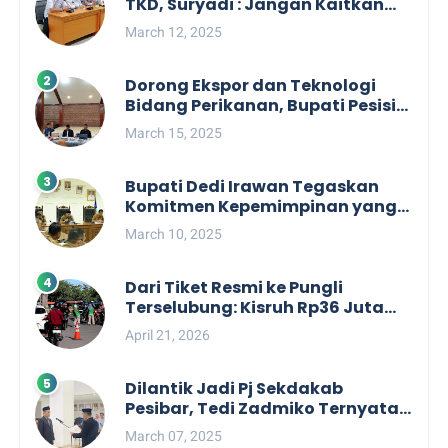
TKD, Suryadi : Jangan Kaitkan
Dengan Kepentingan Politik
March 12, 2025
Dorong Ekspor dan Teknologi
Bidang Perikanan, Bupati Pesisir
Barat Audiensi Terkait Sister City
March 15, 2025
Bupati Dedi Irawan Tegaskan
Komitmen Kepemimpinan yang
Berpihak kepada Masyarakat
March 10, 2025
dalam Rapat Koordinasi OPD
Dari Tiket Resmi ke Pungli
Terselubung: Kisruh Rp36 Juta
Pengelolaan Tiket Pantai
April 21, 2026
Labuhan Jukung
Dilantik Jadi Pj Sekdakab
Pesibar, Tedi Zadmiko Ternyata
Punya Rekam Jejak Gemilang
March 07, 2025