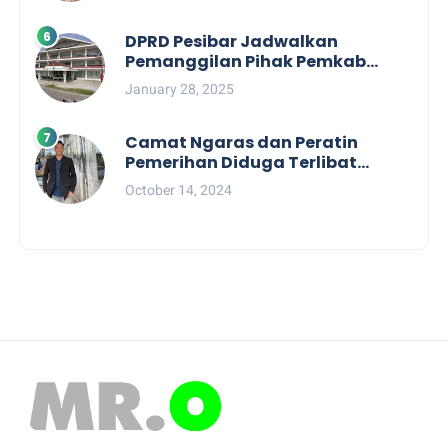
DPRD Pesibar Jadwalkan
Pemanggilan Pihak Pemkab
Terkait Nasib dan Status TKD di
January 28, 2025
Tahun 2025
Camat Ngaras dan Peratin
Pemerihan Diduga Terlibat
Politik Praktis, Mahasiswa
October 14, 2024
Pesibar Desak Bawaslu