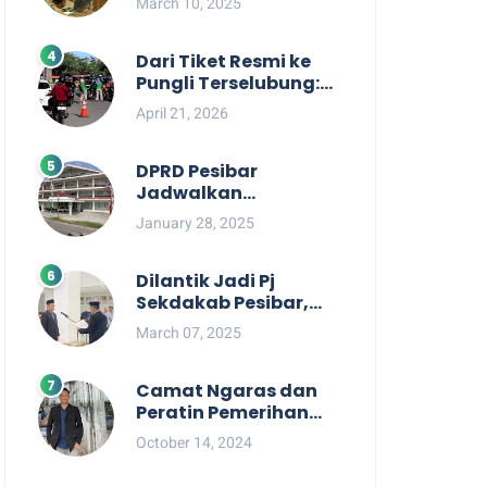
March 10, 2025
Berpihak kepada
Masyarakat dalam
Rapat Koordinasi OPD
Dari Tiket Resmi ke
Pungli Terselubung:
Kisruh Rp36 Juta
April 21, 2026
Pengelolaan Tiket
Pantai Labuhan
Jukung
DPRD Pesibar
Jadwalkan
Pemanggilan Pihak
January 28, 2025
Pemkab Terkait Nasib
dan Status TKD di
Tahun 2025
Dilantik Jadi Pj
Sekdakab Pesibar,
Tedi Zadmiko
March 07, 2025
Ternyata Punya
Rekam Jejak
Gemilang
Camat Ngaras dan
Peratin Pemerihan
Diduga Terlibat
October 14, 2024
Politik Praktis,
Mahasiswa Pesibar