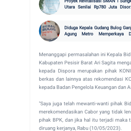
Proyek Revitalisasi SMAN 1 Sung
Utara Senilai Rp780 Juta Disor
Kepsek Diduga "Sunat" Upah Tuk
dan Manipulasi Spesifikasi
Diduga Kepala Gudang Bulog Gan
Agung Metro Memperkaya Di
Menjual Beras 32 Ton Di Mal
Hari Tanpa DO.
Menanggapi permasalahan ini Kepala Bid
Kabupaten Pesisir Barat Ari Sagita men
kepada Dispora merupakan pihak KONI,
berkas dan lainnya atas rekomendasi K
kepada Badan Pengelola Keuangan dan A
"Saya juga telah mewanti-wanti pihak B
merekomendasikan Cabor yang tidak leng
pihak BPK, dan jika hal itu terjadi maka 
diruang kerjanya, Rabu (10/05/2023).