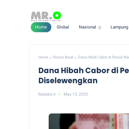
Home
Global
Nasional
Lampung
Home
Pesisir Barat
Dana Hibah Cabor di Pesisir B
Dana Hibah Cabor di Pe
Diselewengkan
Redaksi II
May 13, 2023