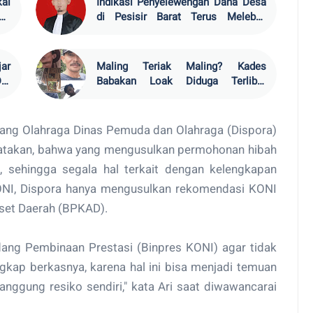
kai
Indikasi Penyelewengan Dana Desa
ot,
di Pesisir Barat Terus Melebar,
ang
Praktisi Hukum Sebut Penyaluran
DD Tak Sesuai Aturan
jar
Maling Teriak Maling? Kades
ri
Babakan Loak Diduga Terlibat
am
Tambang Emas Ilegal dan
Manipulasi Laporan Administrasi
ang Olahraga Dinas Pemuda dan Olahraga (Dispora)
gatakan, bahwa yang mengusulkan permohonan hibah
 sehingga segala hal terkait dengan kelengkapan
ONI, Dispora hanya mengusulkan rekomendasi KONI
set Daerah (BPKAD).
idang Pembinaan Prestasi (Binpres KONI) agar tidak
kap berkasnya, karena hal ini bisa menjadi temuan
tanggung resiko sendiri," kata Ari saat diwawancarai