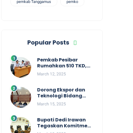
pemkab Tanggamus
pemko
Popular Posts
Pemkab Pesibar
Rumahkan 510 TKD,
Suryadi : Jangan
March 12, 2025
Kaitkan Dengan
Kepentingan Politik
Dorong Ekspor dan
Teknologi Bidang
Perikanan, Bupati
March 15, 2025
Pesisir Barat Audiensi
Terkait Sister City
Bupati Dedi Irawan
Tegaskan Komitmen
Kepemimpinan yang