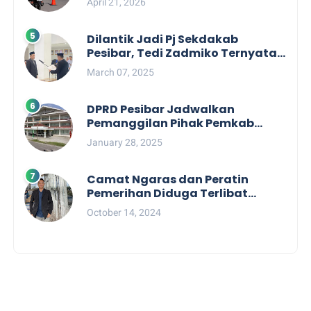
April 21, 2026
Labuhan Jukung
Dilantik Jadi Pj Sekdakab
Pesibar, Tedi Zadmiko Ternyata
Punya Rekam Jejak Gemilang
March 07, 2025
DPRD Pesibar Jadwalkan
Pemanggilan Pihak Pemkab
Terkait Nasib dan Status TKD di
January 28, 2025
Tahun 2025
Camat Ngaras dan Peratin
Pemerihan Diduga Terlibat
Politik Praktis, Mahasiswa
October 14, 2024
Pesibar Desak Bawaslu