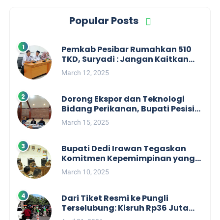
Popular Posts
Pemkab Pesibar Rumahkan 510
TKD, Suryadi : Jangan Kaitkan
Dengan Kepentingan Politik
March 12, 2025
Dorong Ekspor dan Teknologi
Bidang Perikanan, Bupati Pesisir
Barat Audiensi Terkait Sister City
March 15, 2025
Bupati Dedi Irawan Tegaskan
Komitmen Kepemimpinan yang
Berpihak kepada Masyarakat
March 10, 2025
dalam Rapat Koordinasi OPD
Dari Tiket Resmi ke Pungli
Terselubung: Kisruh Rp36 Juta
Pengelolaan Tiket Pantai