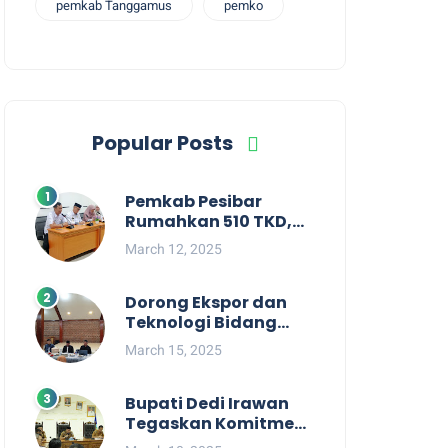
pemkab Tanggamus
pemko
Popular Posts
Pemkab Pesibar
Rumahkan 510 TKD,
Suryadi : Jangan
March 12, 2025
Kaitkan Dengan
Kepentingan Politik
Dorong Ekspor dan
Teknologi Bidang
Perikanan, Bupati
March 15, 2025
Pesisir Barat Audiensi
Terkait Sister City
Bupati Dedi Irawan
Tegaskan Komitmen
Kepemimpinan yang