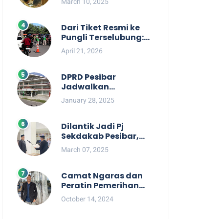
March 10, 2025
Berpihak kepada
Masyarakat dalam
Rapat Koordinasi OPD
Dari Tiket Resmi ke
Pungli Terselubung:
Kisruh Rp36 Juta
April 21, 2026
Pengelolaan Tiket
Pantai Labuhan
Jukung
DPRD Pesibar
Jadwalkan
Pemanggilan Pihak
January 28, 2025
Pemkab Terkait Nasib
dan Status TKD di
Tahun 2025
Dilantik Jadi Pj
Sekdakab Pesibar,
Tedi Zadmiko
March 07, 2025
Ternyata Punya
Rekam Jejak
Gemilang
Camat Ngaras dan
Peratin Pemerihan
Diduga Terlibat
October 14, 2024
Politik Praktis,
Mahasiswa Pesibar