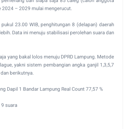
di pemenang dan siapa saja 85 caleg (calon anggota
de 2024 – 2029 mulai mengerucut.
pukul 23.00 WIB, penghitungan 8 (delapan) daerah
bih. Data ini menuju stabilisasi perolehan suara dan
 saja yang bakal lolos menuju DPRD Lampung. Metode
ague, yakni sistem pembangian angka ganjil 1,3,5,7
dan berikutnya.
ung Dapil 1 Bandar Lampung Real Count 77,57 %
19 suara