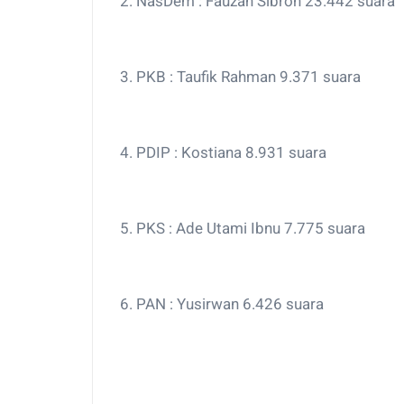
2. NasDem : Fauzan Sibron 23.442 suara
3. PKB : Taufik Rahman 9.371 suara
4. PDIP : Kostiana 8.931 suara
5. PKS : Ade Utami Ibnu 7.775 suara
6. PAN : Yusirwan 6.426 suara