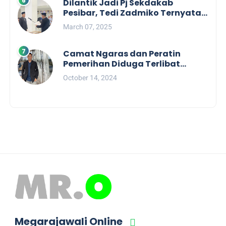
Dilantik Jadi Pj Sekdakab
Pesibar, Tedi Zadmiko Ternyata
Punya Rekam Jejak Gemilang
March 07, 2025
Camat Ngaras dan Peratin
Pemerihan Diduga Terlibat
Politik Praktis, Mahasiswa
October 14, 2024
Pesibar Desak Bawaslu
Megarajawali Online