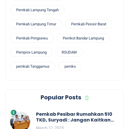
Pemkab Lampung Tengah
Pemkab Lampung Timur
Pemkab Pesisir Barat
Pemkab Pringsewu
Pemkot Bandar Lampung
Pemprov Lampung
RSUDAM
pemkab Tanggamus
pemko
Popular Posts
Pemkab Pesibar Rumahkan 510
TKD, Suryadi : Jangan Kaitkan
Dengan Kepentingan Politik
March 12, 2025