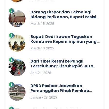
Dorong Ekspor dan Teknologi
Bidang Perikanan, Bupati Pesisir
Barat Audiensi Terkait Sister City
March 15, 2025
Bupati Dedi Irawan Tegaskan
Komitmen Kepemimpinan yang
Berpihak kepada Masyarakat
March 10, 2025
dalam Rapat Koordinasi OPD
Dari Tiket Resmi ke Pungli
Terselubung: Kisruh Rp36 Juta
Pengelolaan Tiket Pantai
April 21, 2026
Labuhan Jukung
DPRD Pesibar Jadwalkan
Pemanggilan Pihak Pemkab
Terkait Nasib dan Status TKD di
January 28, 2025
Tahun 2025