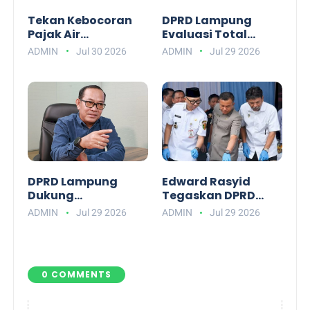
Tekan Kebocoran
DPRD Lampung
Pajak Air
Evaluasi Total
Permukaan, DPRD
APBD: Soroti Alkes
ADMIN
Jul 30 2026
ADMIN
Jul 29 2026
Lampung Dorong
RSUD hingga Hama
Penggunaan
Tikus
Watermeter
DPRD Lampung
Edward Rasyid
Dukung
Tegaskan DPRD
Pemutakhiran Data
Lampung Dukung
ADMIN
Jul 29 2026
ADMIN
Jul 29 2026
BPJS PBI Agar Tepat
Penuh
Sasaran
Pemberantasan
Narkotika
0 COMMENTS