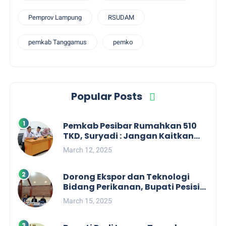
Pemprov Lampung
RSUDAM
pemkab Tanggamus
pemko
Popular Posts
Pemkab Pesibar Rumahkan 510
TKD, Suryadi : Jangan Kaitkan
Dengan Kepentingan Politik
March 12, 2025
Dorong Ekspor dan Teknologi
Bidang Perikanan, Bupati Pesisir
Barat Audiensi Terkait Sister City
March 15, 2025