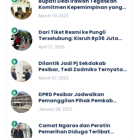
Bupati Dedi Irawan Tegaskan
Komitmen Kepemimpinan yang
Berpihak kepada Masyarakat
March 10, 2025
dalam Rapat Koordinasi OPD
Dari Tiket Resmi ke Pungli
Terselubung: Kisruh Rp36 Juta
Pengelolaan Tiket Pantai
April 21, 2026
Labuhan Jukung
Dilantik Jadi Pj Sekdakab
Pesibar, Tedi Zadmiko Ternyata
Punya Rekam Jejak Gemilang
March 07, 2025
DPRD Pesibar Jadwalkan
Pemanggilan Pihak Pemkab
Terkait Nasib dan Status TKD di
January 28, 2025
Tahun 2025
Camat Ngaras dan Peratin
Pemerihan Diduga Terlibat
Politik Praktis, Mahasiswa