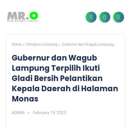
Home
Pemprov Lampung
Gubernur dan Wagub Lampung
Terpilih Ikuti Gladi Bersih Pelantikan Kepala Daerah di Halaman
Gubernur dan Wagub
Monas
Lampung Terpilih Ikuti
Gladi Bersih Pelantikan
Kepala Daerah di Halaman
Monas
ADMIN
February 19, 2025