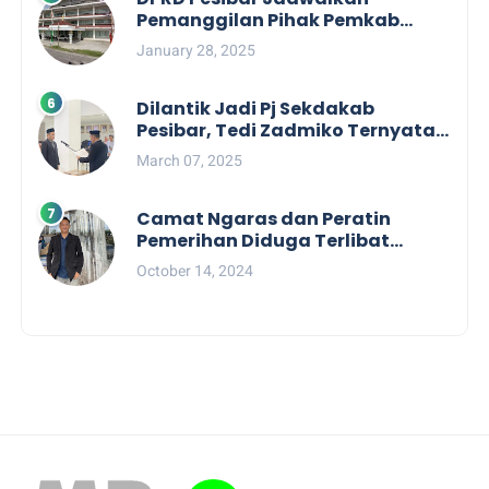
Pemanggilan Pihak Pemkab
Terkait Nasib dan Status TKD di
January 28, 2025
Tahun 2025
Dilantik Jadi Pj Sekdakab
Pesibar, Tedi Zadmiko Ternyata
Punya Rekam Jejak Gemilang
March 07, 2025
Camat Ngaras dan Peratin
Pemerihan Diduga Terlibat
Politik Praktis, Mahasiswa
October 14, 2024
Pesibar Desak Bawaslu