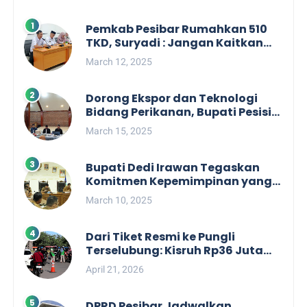
Pemkab Pesibar Rumahkan 510
TKD, Suryadi : Jangan Kaitkan
Dengan Kepentingan Politik
March 12, 2025
Dorong Ekspor dan Teknologi
Bidang Perikanan, Bupati Pesisir
Barat Audiensi Terkait Sister City
March 15, 2025
Bupati Dedi Irawan Tegaskan
Komitmen Kepemimpinan yang
Berpihak kepada Masyarakat
March 10, 2025
dalam Rapat Koordinasi OPD
Dari Tiket Resmi ke Pungli
Terselubung: Kisruh Rp36 Juta
Pengelolaan Tiket Pantai
April 21, 2026
Labuhan Jukung
DPRD Pesibar Jadwalkan