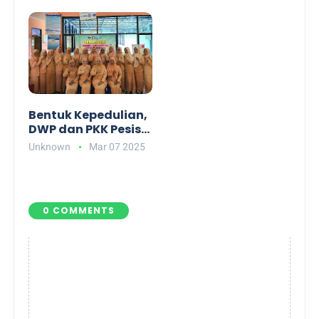
Bentuk Kepedulian,
DWP dan PKK Pesisir
Barat Kunjungi dan
Unknown
Mar 07 2025
Bantu Pasien di
Puskesmas Krui
0 COMMENTS