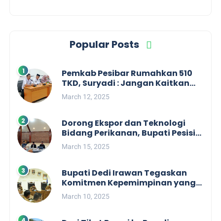
Popular Posts
Pemkab Pesibar Rumahkan 510
TKD, Suryadi : Jangan Kaitkan
Dengan Kepentingan Politik
March 12, 2025
Dorong Ekspor dan Teknologi
Bidang Perikanan, Bupati Pesisir
Barat Audiensi Terkait Sister City
March 15, 2025
Bupati Dedi Irawan Tegaskan
Komitmen Kepemimpinan yang
Berpihak kepada Masyarakat
March 10, 2025
dalam Rapat Koordinasi OPD