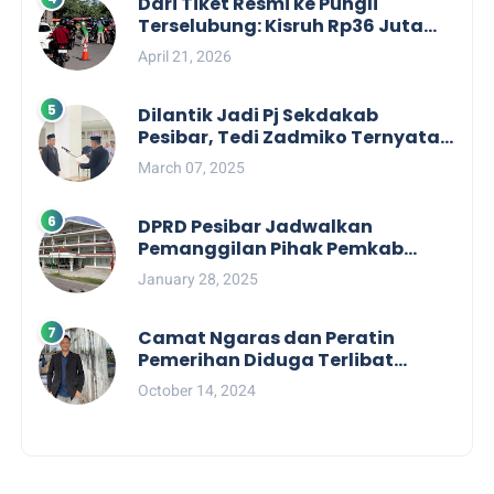
Dari Tiket Resmi ke Pungli
Terselubung: Kisruh Rp36 Juta
Pengelolaan Tiket Pantai
April 21, 2026
Labuhan Jukung
Dilantik Jadi Pj Sekdakab
Pesibar, Tedi Zadmiko Ternyata
Punya Rekam Jejak Gemilang
March 07, 2025
DPRD Pesibar Jadwalkan
Pemanggilan Pihak Pemkab
Terkait Nasib dan Status TKD di
January 28, 2025
Tahun 2025
Camat Ngaras dan Peratin
Pemerihan Diduga Terlibat
Politik Praktis, Mahasiswa
October 14, 2024
Pesibar Desak Bawaslu