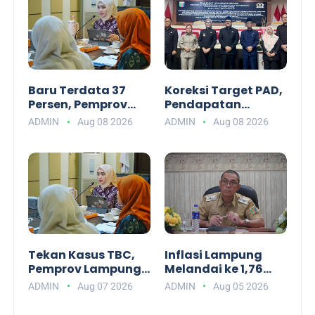
Baru Terdata 37
Koreksi Target PAD,
Persen, Pemprov
Pendapatan
Lampung Dorong
Daerah Lampung
ADMIN
Aug 08 2026
ADMIN
Aug 08 2026
Tanggamus
pada APBD-P 2026
Masifkan Skrining
Turun Rp19,6 Miliar
Tuberkulosis
Tekan Kasus TBC,
Inflasi Lampung
Pemprov Lampung
Melandai ke 1,76
Luncurkan Platform
Persen, Kemendagri
ADMIN
Aug 07 2026
ADMIN
Aug 05 2026
Digital Peduli TB
Apresiasi Kinerja
Lampung
TPID