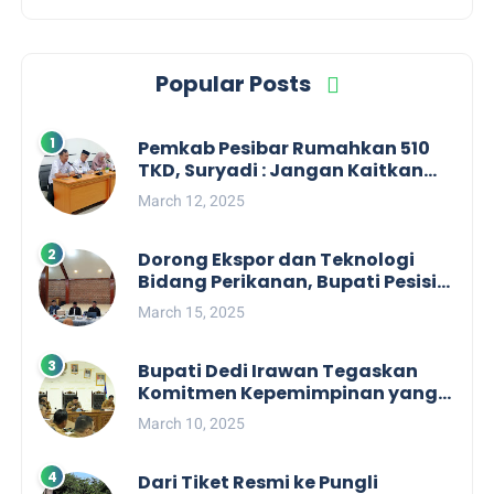
Popular Posts
Pemkab Pesibar Rumahkan 510
TKD, Suryadi : Jangan Kaitkan
Dengan Kepentingan Politik
March 12, 2025
Dorong Ekspor dan Teknologi
Bidang Perikanan, Bupati Pesisir
Barat Audiensi Terkait Sister City
March 15, 2025
Bupati Dedi Irawan Tegaskan
Komitmen Kepemimpinan yang
Berpihak kepada Masyarakat
March 10, 2025
dalam Rapat Koordinasi OPD
Dari Tiket Resmi ke Pungli