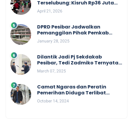
Terselubung: Kisruh Rp36 Juta
Pengelolaan Tiket Pantai
April 21, 2026
Labuhan Jukung
DPRD Pesibar Jadwalkan
Pemanggilan Pihak Pemkab
Terkait Nasib dan Status TKD di
January 28, 2025
Tahun 2025
Dilantik Jadi Pj Sekdakab
Pesibar, Tedi Zadmiko Ternyata
Punya Rekam Jejak Gemilang
March 07, 2025
Camat Ngaras dan Peratin
Pemerihan Diduga Terlibat
Politik Praktis, Mahasiswa
October 14, 2024
Pesibar Desak Bawaslu