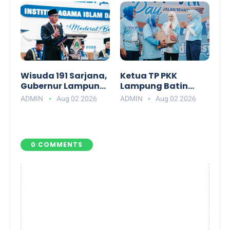
Wisuda 191 Sarjana,
Ketua TP PKK
Gubernur Lampung
Lampung Batin
Ajak Alumni IAI
Wulan Ajak Warga
ADMIN
Aug 02 2026
ADMIN
Aug 02 2026
Darul Fattah Siap
Mewujudkan Lansia
Hadapi Era AI
Bahagia
0 COMMENTS