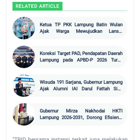
RELATED ARTICLE
Ketua TP PKK Lampung Batin Wulan
Ajak Warga Mewujudkan Lansia
Bahagia
Koreksi Target PAD, Pendapatan Daerah
Lampung pada APBD-P 2026 Turun
Rp19,6 Miliar
Wisuda 191 Sarjana, Gubernur Lampung
Ajak Alumni IAI Darul Fattah Siap
Hadapi Era AI
Gubernur Mirza Nakhodai HKTI
Lampung 2026-2031, Dorong Efisiensi
Ekspor Pangan
“TPID bersama instansi terkait juga melakukan