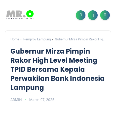
Home
Pemprov Lampung
Gubernur Mirza Pimpin Rakor High
Level Meeting TPID Bersama Kepala Perwakilan Bank Indonesia
Gubernur Mirza Pimpin
Lampung
Rakor High Level Meeting
TPID Bersama Kepala
Perwakilan Bank Indonesia
Lampung
ADMIN
March 07, 2025