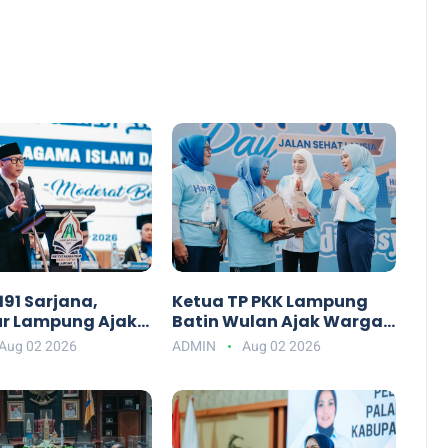
91 Sarjana,
Ketua TP PKK Lampung
r Lampung Ajak
Batin Wulan Ajak Warga
AI Darul Fattah
Mewujudkan Lansia
Aug 02 2026
ADMIN
Aug 02 2026
api Era AI
Bahagia