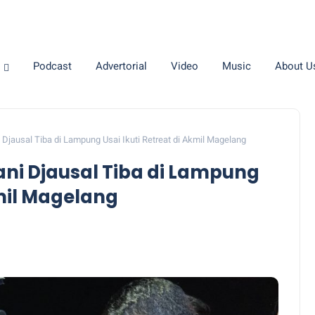
Podcast
Advertorial
Video
Music
About U
Djausal Tiba di Lampung Usai Ikuti Retreat di Akmil Magelang
ni Djausal Tiba di Lampung
kmil Magelang