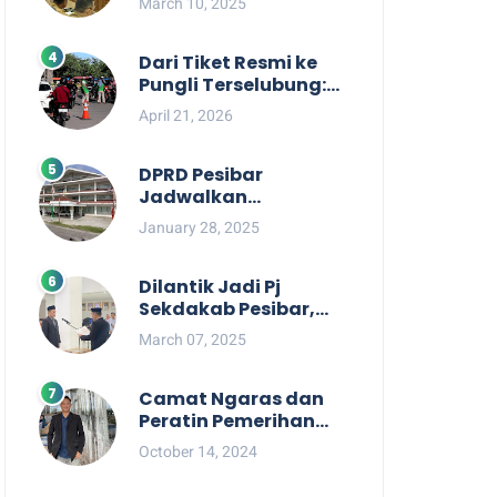
March 10, 2025
Berpihak kepada
Masyarakat dalam
Rapat Koordinasi OPD
Dari Tiket Resmi ke
Pungli Terselubung:
Kisruh Rp36 Juta
April 21, 2026
Pengelolaan Tiket
Pantai Labuhan
Jukung
DPRD Pesibar
Jadwalkan
Pemanggilan Pihak
January 28, 2025
Pemkab Terkait Nasib
dan Status TKD di
Tahun 2025
Dilantik Jadi Pj
Sekdakab Pesibar,
Tedi Zadmiko
March 07, 2025
Ternyata Punya
Rekam Jejak
Gemilang
Camat Ngaras dan
Peratin Pemerihan
Diduga Terlibat
October 14, 2024
Politik Praktis,
Mahasiswa Pesibar