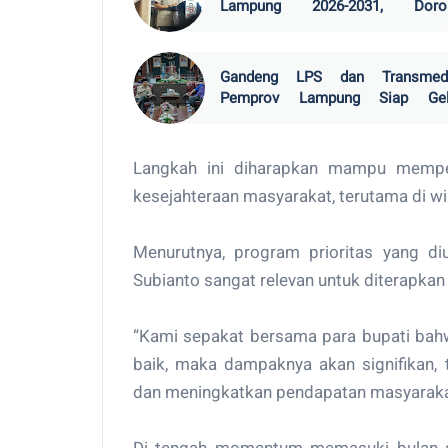
Lampung 2026-2031, Doro
Efisiensi Ekspor Pangan
Gandeng LPS dan Transmedi
Pemprov Lampung Siap Gel
Financial Festival 202
Langkah ini diharapkan mampu mempe
kesejahteraan masyarakat, terutama di w
Menurutnya, program prioritas yang di
Subianto sangat relevan untuk diterapkan
“Kami sepakat bersama para bupati bahw
baik, maka dampaknya akan signifikan
dan meningkatkan pendapatan masyarakat