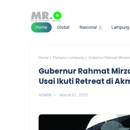
Home
Global
Nasional
Lampung
Home
Pemprov Lampung
Gubernur Rahmat Mirzani 
Gubernur Rahmat Mirza
Usai Ikuti Retreat di A
ADMIN
March 01, 2025