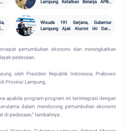
ng
Lampung Ketatkan Belanja APBD
2026
a,
Wisuda 191 Sarjana, Gubernur
ar
Lampung Ajak Alumni IAI Darul
Fattah Siap Hadapi Era AI
rcepat pertumbuhan ekonomi dan meningkatkan
ilayah pedesaan.
usung oleh Presiden Republik Indonesia, Prabowo
 di Provinsi Lampung.
a apabila program-program ini terintegrasi dengan
, terutama dalam mendorong pertumbuhan ekonomi
 di pedesaan,” tambahnya.