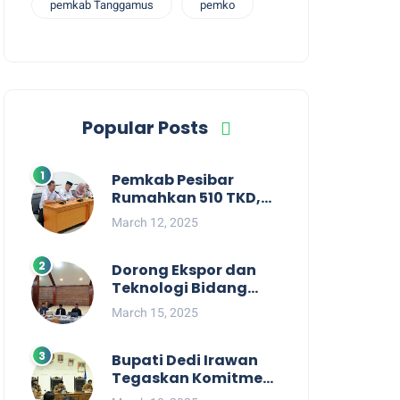
pemkab Tanggamus
pemko
Popular Posts
Pemkab Pesibar
Rumahkan 510 TKD,
Suryadi : Jangan
March 12, 2025
Kaitkan Dengan
Kepentingan Politik
Dorong Ekspor dan
Teknologi Bidang
Perikanan, Bupati
March 15, 2025
Pesisir Barat Audiensi
Terkait Sister City
Bupati Dedi Irawan
Tegaskan Komitmen
Kepemimpinan yang