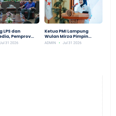
 LPS dan
Ketua PMI Lampung
dia, Pemprov
Wulan Mirza Pimpin
 Siap Gelar
Pelantikan Pengurus PMI
Jul 31 2026
ADMIN
Jul 31 2026
l Festival 202
Lamsel 2026–20