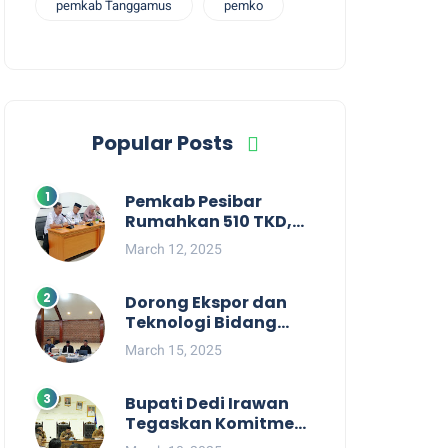
pemkab Tanggamus
pemko
Popular Posts
Pemkab Pesibar
Rumahkan 510 TKD,
Suryadi : Jangan
March 12, 2025
Kaitkan Dengan
Kepentingan Politik
Dorong Ekspor dan
Teknologi Bidang
Perikanan, Bupati
March 15, 2025
Pesisir Barat Audiensi
Terkait Sister City
Bupati Dedi Irawan
Tegaskan Komitmen
Kepemimpinan yang