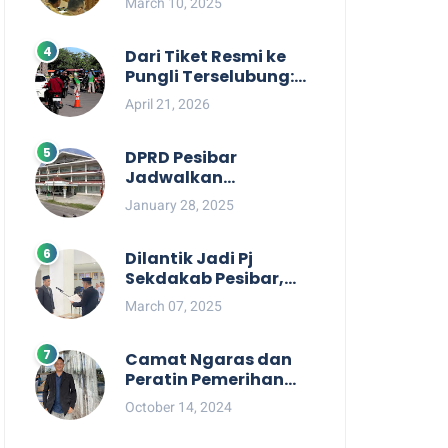
March 10, 2025
Berpihak kepada
Masyarakat dalam
Rapat Koordinasi OPD
Dari Tiket Resmi ke
Pungli Terselubung:
Kisruh Rp36 Juta
April 21, 2026
Pengelolaan Tiket
Pantai Labuhan
Jukung
DPRD Pesibar
Jadwalkan
Pemanggilan Pihak
January 28, 2025
Pemkab Terkait Nasib
dan Status TKD di
Tahun 2025
Dilantik Jadi Pj
Sekdakab Pesibar,
Tedi Zadmiko
March 07, 2025
Ternyata Punya
Rekam Jejak
Gemilang
Camat Ngaras dan
Peratin Pemerihan
Diduga Terlibat
October 14, 2024
Politik Praktis,
Mahasiswa Pesibar