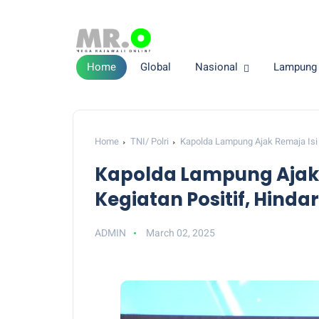
Home
Global
Nasional
Lampung
Home
TNI/ Polri
Kapolda Lampung Ajak Remaja Isi 
Kapolda Lampung Ajak
Kegiatan Positif, Hinda
ADMIN
March 02, 2025