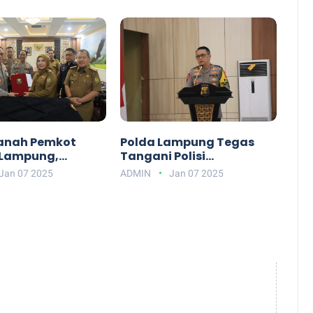
anah Pemkot
Polda Lampung Tegas
 Lampung,
Tangani Polisi
 Pembangunan
Bermasalah, Kapolda:
Jan 07 2025
ADMIN
Jan 07 2025
 Polda Lampung
Tidak Ada Ruang untuk
Pelanggaran