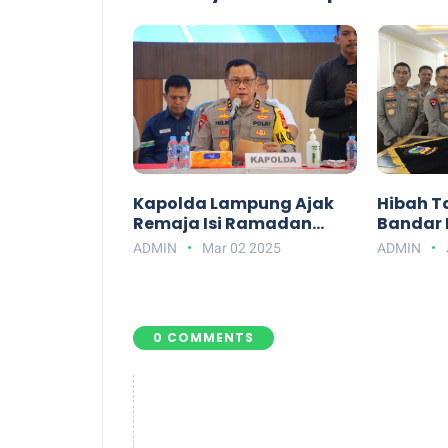
Kapolda Lampung Ajak
Hibah T
Remaja Isi Ramadan
Bandar
dengan Kegiatan Positif,
Dukung
ADMIN
Mar 02 2025
ADMIN
Hindari Tawuran dan
Helipad
Balap Liar
0 COMMENTS