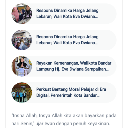
Respons Dinamika Harga Jelang
Lebaran, Wali Kota Eva Dwiana
Percepat Pendistribusian Bantuan
Beras bagi Ribuan KPM di Bandar
Lampung
Respons Dinamika Harga Jelang
Lebaran, Wali Kota Eva Dwiana
Percepat Pendistribusian Bantuan
Beras bagi Ribuan KPM di Bandar
Lampung
Rayakan Kemenangan, Walikota Bandar
Lampung Hj. Eva Dwiana Sampaikan
Pesan Kedamaian dan Kebersamaan di
Hari Raya Idulfitri
Perkuat Benteng Moral Pelajar di Era
Digital, Pemerintah Kota Bandar
Lampung Gelar Pembinaan Strategis
bagi Guru Pendidikan Agama Islam
"Insha Allah, Insya Allah kita akan bayarkan pada
hari Senin," ujar Iwan dengan penuh keyakinan.