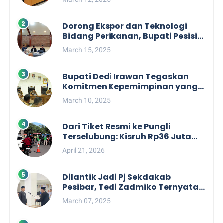
Dorong Ekspor dan Teknologi
Bidang Perikanan, Bupati Pesisir
Barat Audiensi Terkait Sister City
March 15, 2025
Bupati Dedi Irawan Tegaskan
Komitmen Kepemimpinan yang
Berpihak kepada Masyarakat
March 10, 2025
dalam Rapat Koordinasi OPD
Dari Tiket Resmi ke Pungli
Terselubung: Kisruh Rp36 Juta
Pengelolaan Tiket Pantai
April 21, 2026
Labuhan Jukung
Dilantik Jadi Pj Sekdakab
Pesibar, Tedi Zadmiko Ternyata
Punya Rekam Jejak Gemilang
March 07, 2025