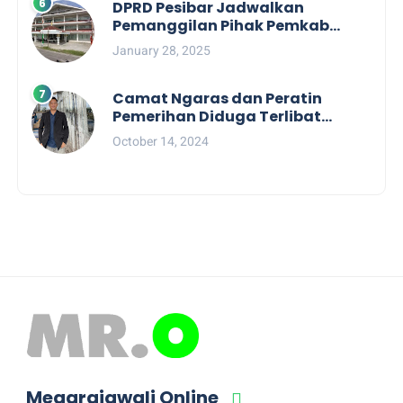
DPRD Pesibar Jadwalkan
Pemanggilan Pihak Pemkab
Terkait Nasib dan Status TKD di
January 28, 2025
Tahun 2025
Camat Ngaras dan Peratin
Pemerihan Diduga Terlibat
Politik Praktis, Mahasiswa
October 14, 2024
Pesibar Desak Bawaslu
Megarajawali Online