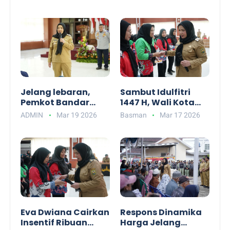
Ardi Dorong
Lampung Hj. Eva
Percepatan Inovasi
Dwiana Sampaikan
dalam APEKSI
Pesan Kedamaian
Outlook 2025 di
dan Kebersamaan
Bandar Lampung
di Hari Raya Idulfitri
Jelang lebaran,
Sambut Idulfitri
Pemkot Bandar
1447 H, Wali Kota
Lampung berikan
Eva Dwiana
ADMIN
Mar 19 2026
Basman
Mar 17 2026
THR Rp500 ribu
Alokasikan THR
untuk PPPK paruh
bagi PPPK Paruh
waktu
Waktu Pemkot
Bandar Lampung
Eva Dwiana Cairkan
Respons Dinamika
Insentif Ribuan
Harga Jelang