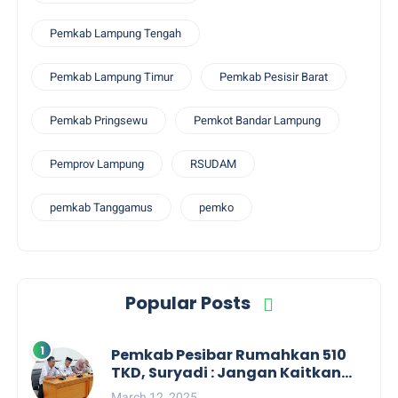
Pemkab Lampung Tengah
Pemkab Lampung Timur
Pemkab Pesisir Barat
Pemkab Pringsewu
Pemkot Bandar Lampung
Pemprov Lampung
RSUDAM
pemkab Tanggamus
pemko
Popular Posts
Pemkab Pesibar Rumahkan 510
TKD, Suryadi : Jangan Kaitkan
Dengan Kepentingan Politik
March 12, 2025