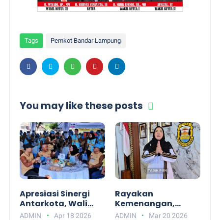
Tags
Pemkot Bandar Lampung
You may like these posts
Apresiasi Sinergi
Rayakan
Antarkota, Wali
Kemenangan,
Kota Solo Respati
Walikota Bandar
ADMIN
Apr 18 2026
ADMIN
Mar 20 2026