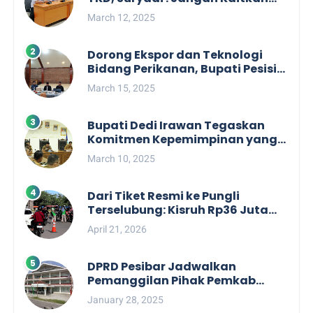
Dengan Kepentingan Politik
March 12, 2025
Dorong Ekspor dan Teknologi
Bidang Perikanan, Bupati Pesisir
Barat Audiensi Terkait Sister City
March 15, 2025
Bupati Dedi Irawan Tegaskan
Komitmen Kepemimpinan yang
Berpihak kepada Masyarakat
March 10, 2025
dalam Rapat Koordinasi OPD
Dari Tiket Resmi ke Pungli
Terselubung: Kisruh Rp36 Juta
Pengelolaan Tiket Pantai
April 21, 2026
Labuhan Jukung
DPRD Pesibar Jadwalkan
Pemanggilan Pihak Pemkab
Terkait Nasib dan Status TKD di
January 28, 2025
Tahun 2025