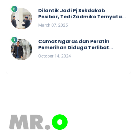
Dilantik Jadi Pj Sekdakab
Pesibar, Tedi Zadmiko Ternyata
Punya Rekam Jejak Gemilang
March 07, 2025
Camat Ngaras dan Peratin
Pemerihan Diduga Terlibat
Politik Praktis, Mahasiswa
October 14, 2024
Pesibar Desak Bawaslu