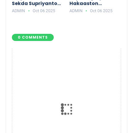
Sekda Supriyanto
Hakaaston
Warning ASN:
Kolaborasi,
ADMIN
Oct 06 2025
ADMIN
Oct 06 2025
Jangan Tunggu
Program CSR Siap
Akhir Tahun Baru
Sentuh Masyarakat
Sibuk
Lampung Selatan
0 COMMENTS