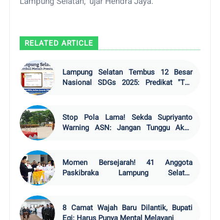
Lampung Selatan," ujar Hendra Jaya.
RELATED ARTICLE
Lampung Selatan Tembus 12 Besar
Nasional SDGs 2025: Predikat "The
Exciter" Bukti Akselerasi
Kepemimpinan Egi-Syaiful
Stop Pola Lama! Sekda Supriyanto
Warning ASN: Jangan Tunggu Akhir
Tahun Baru Sibuk
Momen Bersejarah! 41 Anggota
Paskibraka Lampung Selatan
Dikukuhkan, Siap Kibarkan Merah Putih
di Menara Siger
8 Camat Wajah Baru Dilantik, Bupati
Egi: Harus Punya Mental Melayani