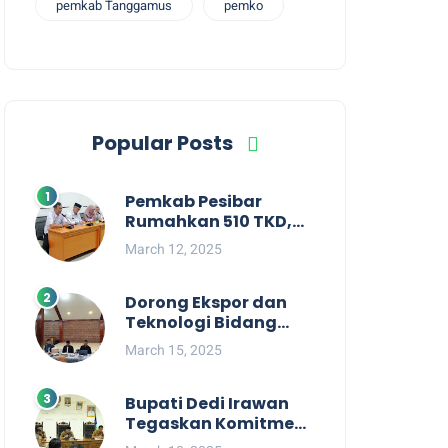
pemkab Tanggamus
pemko
Popular Posts
Pemkab Pesibar
Rumahkan 510 TKD,
Suryadi : Jangan
March 12, 2025
Kaitkan Dengan
Kepentingan Politik
Dorong Ekspor dan
Teknologi Bidang
Perikanan, Bupati
March 15, 2025
Pesisir Barat Audiensi
Terkait Sister City
Bupati Dedi Irawan
Tegaskan Komitmen
Kepemimpinan yang