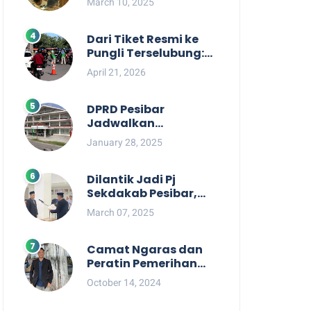
March 10, 2025
Berpihak kepada
Masyarakat dalam
Rapat Koordinasi OPD
Dari Tiket Resmi ke
Pungli Terselubung:
Kisruh Rp36 Juta
April 21, 2026
Pengelolaan Tiket
Pantai Labuhan
Jukung
DPRD Pesibar
Jadwalkan
Pemanggilan Pihak
January 28, 2025
Pemkab Terkait Nasib
dan Status TKD di
Tahun 2025
Dilantik Jadi Pj
Sekdakab Pesibar,
Tedi Zadmiko
March 07, 2025
Ternyata Punya
Rekam Jejak
Gemilang
Camat Ngaras dan
Peratin Pemerihan
Diduga Terlibat
October 14, 2024
Politik Praktis,
Mahasiswa Pesibar