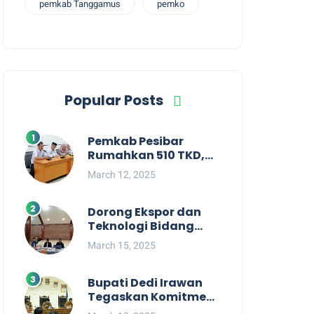
pemkab Tanggamus
pemko
Popular Posts
Pemkab Pesibar
Rumahkan 510 TKD,
Suryadi : Jangan
March 12, 2025
Kaitkan Dengan
Kepentingan Politik
Dorong Ekspor dan
Teknologi Bidang
Perikanan, Bupati
March 15, 2025
Pesisir Barat Audiensi
Terkait Sister City
Bupati Dedi Irawan
Tegaskan Komitmen
Kepemimpinan yang