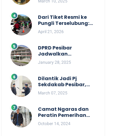
March 10, 2025
Berpihak kepada
Masyarakat dalam
Rapat Koordinasi OPD
Dari Tiket Resmi ke
Pungli Terselubung:
Kisruh Rp36 Juta
April 21, 2026
Pengelolaan Tiket
Pantai Labuhan
Jukung
DPRD Pesibar
Jadwalkan
Pemanggilan Pihak
January 28, 2025
Pemkab Terkait Nasib
dan Status TKD di
Tahun 2025
Dilantik Jadi Pj
Sekdakab Pesibar,
Tedi Zadmiko
March 07, 2025
Ternyata Punya
Rekam Jejak
Gemilang
Camat Ngaras dan
Peratin Pemerihan
Diduga Terlibat
October 14, 2024
Politik Praktis,
Mahasiswa Pesibar