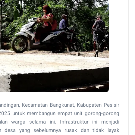
andingan, Kecamatan Bangkunat, Kabupaten Pesisir
 2025 untuk membangun empat unit gorong-gorong
lan warga selama ini. Infrastruktur ini menjadi
n desa yang sebelumnya rusak dan tidak layak