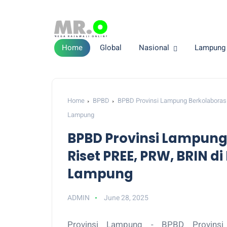
Home
Global
Nasional
Lampung
Home
BPBD
BPBD Provinsi Lampung Berkolaborasi
Lampung
BPBD Provinsi Lampung
Riset PREE, PRW, BRIN d
Lampung
ADMIN
June 28, 2025
Provinsi Lampung - BPBD Provins