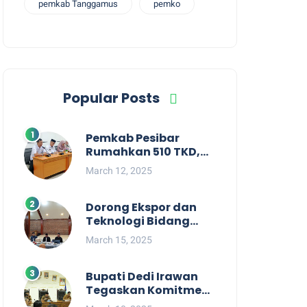
pemkab Tanggamus
pemko
Popular Posts
Pemkab Pesibar
Rumahkan 510 TKD,
Suryadi : Jangan
March 12, 2025
Kaitkan Dengan
Kepentingan Politik
Dorong Ekspor dan
Teknologi Bidang
Perikanan, Bupati
March 15, 2025
Pesisir Barat Audiensi
Terkait Sister City
Bupati Dedi Irawan
Tegaskan Komitmen
Kepemimpinan yang