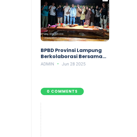
BPBD Provinsi Lampung
Berkolaborasi Bersama
Tim Riset PREE, PRW, BRIN
ADMIN
Jun 28 2025
di Pulau Sebesi dan
Bandar Lampung
0 COMMENTS