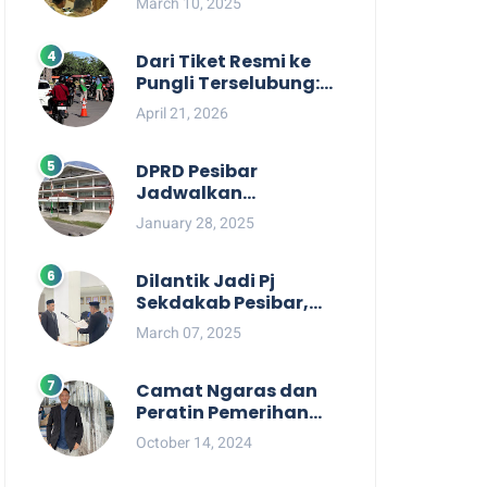
March 10, 2025
Berpihak kepada
Masyarakat dalam
Rapat Koordinasi OPD
Dari Tiket Resmi ke
Pungli Terselubung:
Kisruh Rp36 Juta
April 21, 2026
Pengelolaan Tiket
Pantai Labuhan
Jukung
DPRD Pesibar
Jadwalkan
Pemanggilan Pihak
January 28, 2025
Pemkab Terkait Nasib
dan Status TKD di
Tahun 2025
Dilantik Jadi Pj
Sekdakab Pesibar,
Tedi Zadmiko
March 07, 2025
Ternyata Punya
Rekam Jejak
Gemilang
Camat Ngaras dan
Peratin Pemerihan
Diduga Terlibat
October 14, 2024
Politik Praktis,
Mahasiswa Pesibar