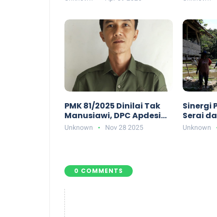
Wadah Sinergi Capai
Pelayan
Kinerja Maksimal
Priorita
PMK 81/2025 Dinilai Tak
Sinergi
Manusiawi, DPC Apdesi
Serai d
Pesisir Barat Minta DPRD
Jejama
Unknown
Nov 28 2025
Unknown
Bergerak
Produkt
Lokal
0 COMMENTS