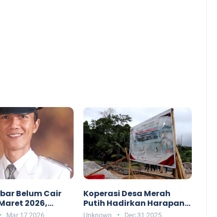
ibar Belum Cair
Koperasi Desa Merah
Maret 2026,
Putih Hadirkan Harapan
Pastikan
Baru bagi Kesejahteraan
Mar 17 2026
Unknown
Dec 31 2025