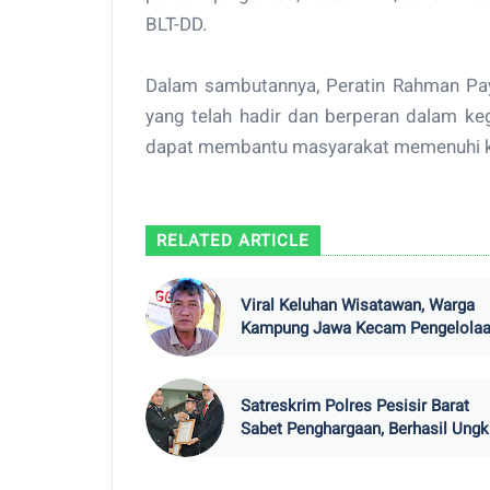
BLT-DD.
Dalam sambutannya, Peratin Rahman Pay
yang telah hadir dan berperan dalam keg
dapat membantu masyarakat memenuhi ke
RELATED ARTICLE
Viral Keluhan Wisatawan, Warga
Kampung Jawa Kecam Pengelola
Labuhan Jukung
Satreskrim Polres Pesisir Barat
Sabet Penghargaan, Berhasil Ung
Penggelapan Mobil hingga
Penyelundupan BBL Bernilai Milia