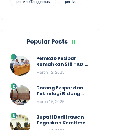
pemkab Tanggamus
pemko
Popular Posts
Pemkab Pesibar
Rumahkan 510 TKD,
Suryadi : Jangan
March 12, 2025
Kaitkan Dengan
Kepentingan Politik
Dorong Ekspor dan
Teknologi Bidang
Perikanan, Bupati
March 15, 2025
Pesisir Barat Audiensi
Terkait Sister City
Bupati Dedi Irawan
Tegaskan Komitmen
Kepemimpinan yang