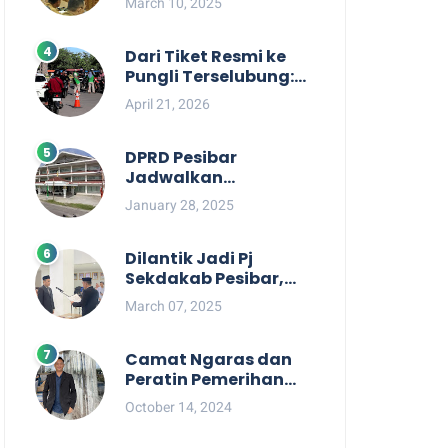
March 10, 2025
Berpihak kepada
Masyarakat dalam
Rapat Koordinasi OPD
Dari Tiket Resmi ke
Pungli Terselubung:
Kisruh Rp36 Juta
April 21, 2026
Pengelolaan Tiket
Pantai Labuhan
Jukung
DPRD Pesibar
Jadwalkan
Pemanggilan Pihak
January 28, 2025
Pemkab Terkait Nasib
dan Status TKD di
Tahun 2025
Dilantik Jadi Pj
Sekdakab Pesibar,
Tedi Zadmiko
March 07, 2025
Ternyata Punya
Rekam Jejak
Gemilang
Camat Ngaras dan
Peratin Pemerihan
Diduga Terlibat
October 14, 2024
Politik Praktis,
Mahasiswa Pesibar