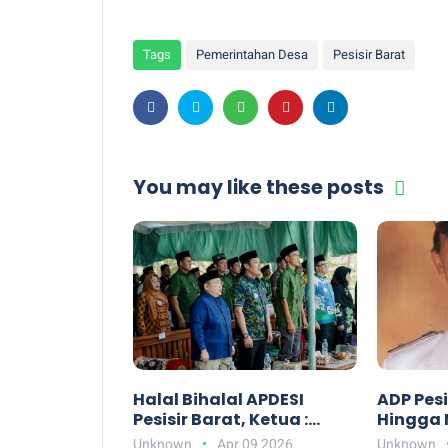
Tags
Pemerintahan Desa
Pesisir Barat
You may like these posts
Halal Bihalal APDESI
ADP Pes
Pesisir Barat, Ketua :
Hingga 
Ajang Silaturahmi jadi
Apdesi 
Unknown
Apr 09 2026
Unknown