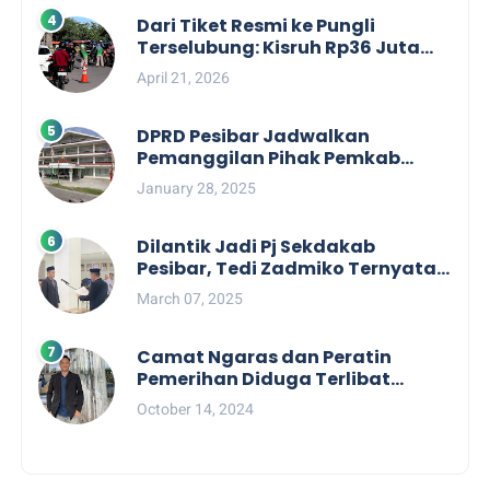
Dari Tiket Resmi ke Pungli
Terselubung: Kisruh Rp36 Juta
Pengelolaan Tiket Pantai
April 21, 2026
Labuhan Jukung
DPRD Pesibar Jadwalkan
Pemanggilan Pihak Pemkab
Terkait Nasib dan Status TKD di
January 28, 2025
Tahun 2025
Dilantik Jadi Pj Sekdakab
Pesibar, Tedi Zadmiko Ternyata
Punya Rekam Jejak Gemilang
March 07, 2025
Camat Ngaras dan Peratin
Pemerihan Diduga Terlibat
Politik Praktis, Mahasiswa
October 14, 2024
Pesibar Desak Bawaslu