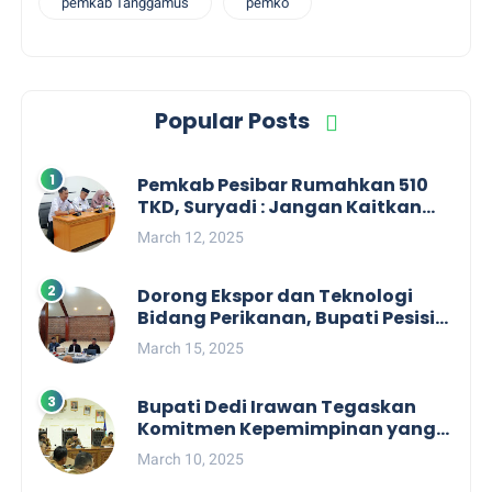
pemkab Tanggamus
pemko
Popular Posts
Pemkab Pesibar Rumahkan 510
TKD, Suryadi : Jangan Kaitkan
Dengan Kepentingan Politik
March 12, 2025
Dorong Ekspor dan Teknologi
Bidang Perikanan, Bupati Pesisir
Barat Audiensi Terkait Sister City
March 15, 2025
Bupati Dedi Irawan Tegaskan
Komitmen Kepemimpinan yang
Berpihak kepada Masyarakat
March 10, 2025
dalam Rapat Koordinasi OPD