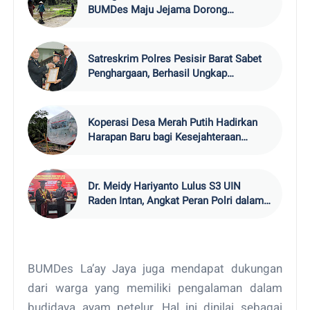
BUMDes Maju Jejama Dorong
Produktivitas Pertanian Lokal
Satreskrim Polres Pesisir Barat Sabet
Penghargaan, Berhasil Ungkap
Penggelapan Mobil hingga
Penyelundupan BBL Bernilai Miliaran
Koperasi Desa Merah Putih Hadirkan
Harapan Baru bagi Kesejahteraan
Warga Pekon Raja Basa
Dr. Meidy Hariyanto Lulus S3 UIN
Raden Intan, Angkat Peran Polri dalam
Menjaga Kamtibmas
BUMDes La’ay Jaya juga mendapat dukungan
dari warga yang memiliki pengalaman dalam
budidaya ayam petelur. Hal ini dinilai sebagai