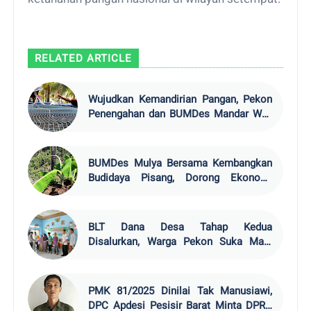
RELATED ARTICLE
Wujudkan Kemandirian Pangan, Pekon
Penengahan dan BUMDes Mandar Way
Bentuk Unit Usaha Ikan Air Tawar
BUMDes Mulya Bersama Kembangkan
Budidaya Pisang, Dorong Ekonomi
Warga Suka Mulya
BLT Dana Desa Tahap Kedua
Disalurkan, Warga Pekon Suka Maju
Terima Rp1,8 Juta
PMK 81/2025 Dinilai Tak Manusiawi,
DPC Apdesi Pesisir Barat Minta DPRD