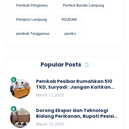
Pemkab Pringsewu
Pemkot Bandar Lampung
Pemprov Lampung
RSUDAM
pemkab Tanggamus
pemko
Popular Posts
Pemkab Pesibar Rumahkan 510
TKD, Suryadi : Jangan Kaitkan
Dengan Kepentingan Politik
March 12, 2025
Dorong Ekspor dan Teknologi
Bidang Perikanan, Bupati Pesisir
Barat Audiensi Terkait Sister City
March 15, 2025