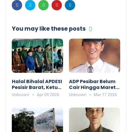
You may like these posts
Halal Bihalal APDESI
ADP Pesibar Belum
Pesisir Barat, Ketua
Cair Hingga Maret
: Ajang Silaturahmi
2026, Apdesi
Unknown
Apr 09 2026
Unknown
Mar 17 2026
jadi Wadah Sinergi
Pastikan Pelayanan
Capai Kinerja
Desa Tetap
Maksimal
Prioritas