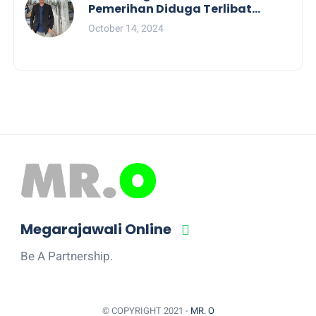
Pemerihan Diduga Terlibat
Politik Praktis, Mahasiswa
October 14, 2024
Pesibar Desak Bawaslu
Megarajawali Online
Be A Partnership.
© COPYRIGHT 2021 -
MR. O