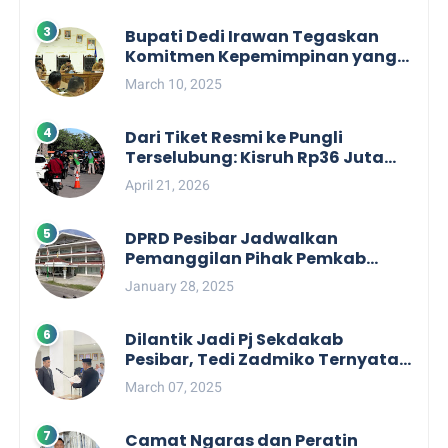
Bupati Dedi Irawan Tegaskan
Komitmen Kepemimpinan yang
Berpihak kepada Masyarakat
March 10, 2025
dalam Rapat Koordinasi OPD
Dari Tiket Resmi ke Pungli
Terselubung: Kisruh Rp36 Juta
Pengelolaan Tiket Pantai
April 21, 2026
Labuhan Jukung
DPRD Pesibar Jadwalkan
Pemanggilan Pihak Pemkab
Terkait Nasib dan Status TKD di
January 28, 2025
Tahun 2025
Dilantik Jadi Pj Sekdakab
Pesibar, Tedi Zadmiko Ternyata
Punya Rekam Jejak Gemilang
March 07, 2025
Camat Ngaras dan Peratin