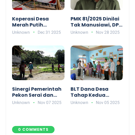
Koperasi Desa
PMK 81/2025 Dinilai
Merah Putih
Tak Manusiawi, DPC
Hadirkan Harapan
Apdesi Pesisir Barat
Unknown
Dec 31 2025
Unknown
Nov 28 2025
Baru bagi
Minta DPRD
Kesejahteraan
Bergerak
Warga Pekon Raja
Basa
Sinergi Pemerintah
BLT Dana Desa
Pekon Serai dan
Tahap Kedua
BUMDes Maju
Disalurkan, Warga
Unknown
Nov 07 2025
Unknown
Nov 05 2025
Jejama Dorong
Pekon Suka Maju
Produktivitas
Terima Rp1,8 Juta
Pertanian Lokal
0 COMMENTS