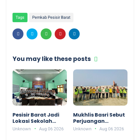
Tags
Pemkab Pesisir Barat
You may like these posts
Pesisir Barat Jadi
Mukhlis Basri Sebut
Lokasi Sekolah
Perjuangan
Lapang Gempa dan
Anggaran Abrasi
Unknown
Aug 06 2026
Unknown
Aug 06 2026
Tsunami BMKG,
Pesisir Barat Tidak
Warga Dibekali
Mudah, Minta