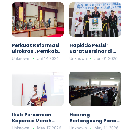
Mitigasi Bencana
Pengawasan
Berimbang
Perkuat Reformasi
Hapkido Pesisir
Birokrasi, Pemkab
Barat Bersinar di
Pesibar Dukung
Lampung
Unknown
Jul 14 2026
Unknown
Jun 01 2026
Pelatihan
Championship,
Kepemimpinan
Raih 6 Emas dan
Nasional
Total 15 Medali
Ikuti Peresmian
Hearing
Koperasi Merah
Berlangsung Panas,
Putih, Pemkab
DPRD Pesibar Desak
Unknown
May 17 2026
Unknown
May 11 2026
Pesisir Barat
Pengelolaan