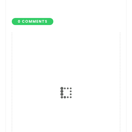
Dorong Penguatan
Wisata Tanpa
UMKM dan Ekonomi
Pihak Ketiga
Warga
0 COMMENTS