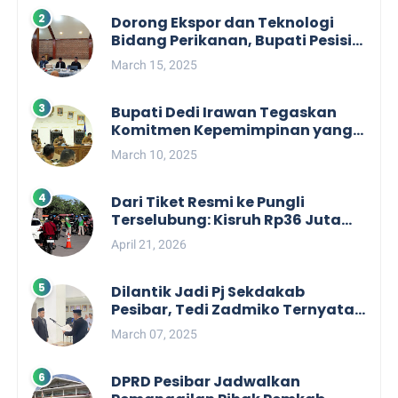
Dorong Ekspor dan Teknologi
Bidang Perikanan, Bupati Pesisir
Barat Audiensi Terkait Sister City
March 15, 2025
Bupati Dedi Irawan Tegaskan
Komitmen Kepemimpinan yang
Berpihak kepada Masyarakat
March 10, 2025
dalam Rapat Koordinasi OPD
Dari Tiket Resmi ke Pungli
Terselubung: Kisruh Rp36 Juta
Pengelolaan Tiket Pantai
April 21, 2026
Labuhan Jukung
Dilantik Jadi Pj Sekdakab
Pesibar, Tedi Zadmiko Ternyata
Punya Rekam Jejak Gemilang
March 07, 2025
DPRD Pesibar Jadwalkan