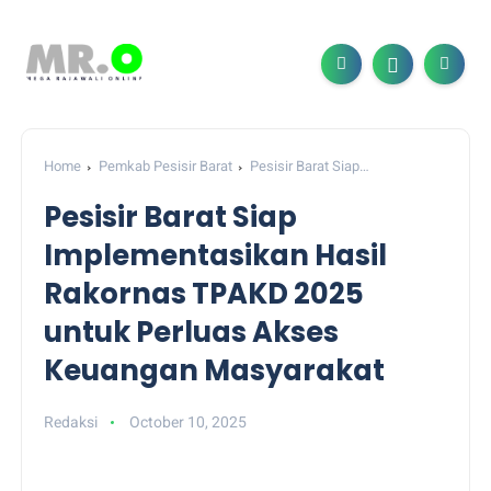
Home
Pemkab Pesisir Barat
Pesisir Barat Siap
Implementasikan Hasil Rakornas TPAKD 2025 untuk Perluas
Pesisir Barat Siap
Akses Keuangan Masyarakat
Implementasikan Hasil
Rakornas TPAKD 2025
untuk Perluas Akses
Keuangan Masyarakat
Redaksi
October 10, 2025