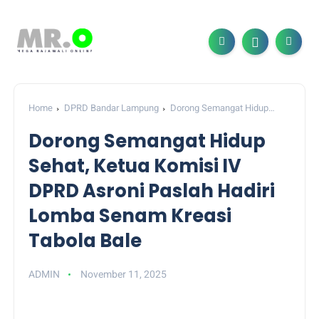
Home
DPRD Bandar Lampung
Dorong Semangat Hidup
Sehat, Ketua Komisi IV DPRD Asroni Paslah Hadiri Lomba
Dorong Semangat Hidup
Senam Kreasi Tabola Bale
Sehat, Ketua Komisi IV
DPRD Asroni Paslah Hadiri
Lomba Senam Kreasi
Tabola Bale
ADMIN
November 11, 2025