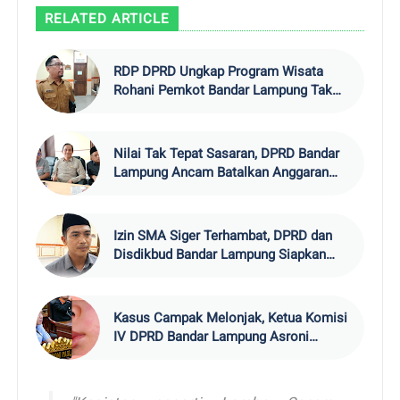
RELATED ARTICLE
RDP DPRD Ungkap Program Wisata
Rohani Pemkot Bandar Lampung Tak
Miliki Asuransi Jiwa.
Nilai Tak Tepat Sasaran, DPRD Bandar
Lampung Ancam Batalkan Anggaran
Wisata Rohani Rp5 Miliar
Izin SMA Siger Terhambat, DPRD dan
Disdikbud Bandar Lampung Siapkan
Skema Penyelamatan Siswa
Kasus Campak Melonjak, Ketua Komisi
IV DPRD Bandar Lampung Asroni
Paslah Desak Pemerintah Kota
Bertindak Cepat dan Transparan