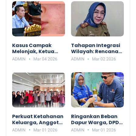
Ratusan Petugas
Kebersihan
Kasus Campak
Tahapan Integrasi
Melonjak, Ketua
Wilayah: Rencana
Komisi IV DPRD
Pemindahan 9 Desa
ADMIN
Mar 04 2026
ADMIN
Mar 02 2026
Bandar Lampung
Lampung Selatan
Asroni Paslah Desak
ke Bandar Lampung
Pemerintah Kota
Menanti
Bertindak Cepat
Persetujuan DPRD
dan Transparan
Perkuat Ketahanan
Ringankan Beban
Keluarga, Anggota
Dapur Warga, DPD
Komisi III DPR RI
PAN Bandar
ADMIN
Mar 01 2026
ADMIN
Mar 01 2026
Sudin Edukasi
Lampung Gelar