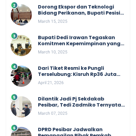
Dorong Ekspor dan Teknologi
Bidang Perikanan, Bupati Pesisir
Barat Audiensi Terkait Sister City
March 15, 2025
Bupati Dedi Irawan Tegaskan
Komitmen Kepemimpinan yang
Berpihak kepada Masyarakat
March 10, 2025
dalam Rapat Koordinasi OPD
Dari Tiket Resmi ke Pungli
Terselubung: Kisruh Rp36 Juta
Pengelolaan Tiket Pantai
April 21, 2026
Labuhan Jukung
Dilantik Jadi Pj Sekdakab
Pesibar, Tedi Zadmiko Ternyata
Punya Rekam Jejak Gemilang
March 07, 2025
DPRD Pesibar Jadwalkan
Pemanggilan Pihak Pemkab