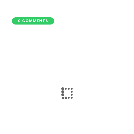
Warga Kemiling
Program Tebus
Terkait Ancaman
Minyak Goreng
Pinjol dan Judi
Murah Secara Rutin
0 COMMENTS
Online