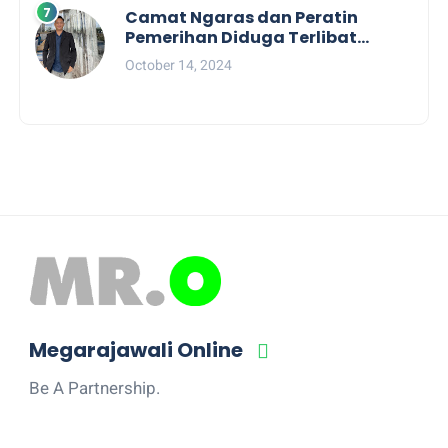
Camat Ngaras dan Peratin
Pemerihan Diduga Terlibat
Politik Praktis, Mahasiswa
October 14, 2024
Pesibar Desak Bawaslu
Megarajawali Online
Be A Partnership.