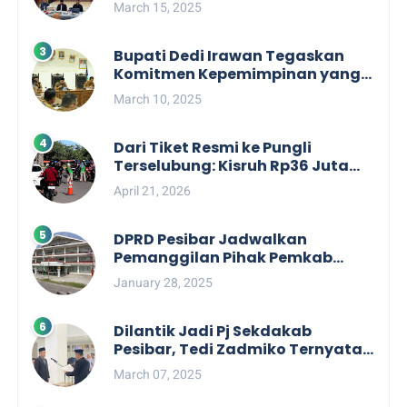
Barat Audiensi Terkait Sister City
March 15, 2025
Bupati Dedi Irawan Tegaskan
Komitmen Kepemimpinan yang
Berpihak kepada Masyarakat
March 10, 2025
dalam Rapat Koordinasi OPD
Dari Tiket Resmi ke Pungli
Terselubung: Kisruh Rp36 Juta
Pengelolaan Tiket Pantai
April 21, 2026
Labuhan Jukung
DPRD Pesibar Jadwalkan
Pemanggilan Pihak Pemkab
Terkait Nasib dan Status TKD di
January 28, 2025
Tahun 2025
Dilantik Jadi Pj Sekdakab
Pesibar, Tedi Zadmiko Ternyata
Punya Rekam Jejak Gemilang
March 07, 2025