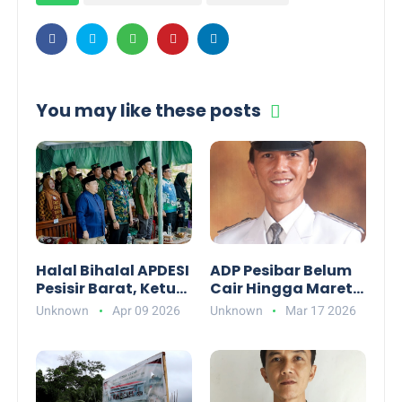
You may like these posts
Halal Bihalal APDESI
ADP Pesibar Belum
Pesisir Barat, Ketua
Cair Hingga Maret
: Ajang Silaturahmi
2026, Apdesi
Unknown
Apr 09 2026
Unknown
Mar 17 2026
jadi Wadah Sinergi
Pastikan Pelayanan
Capai Kinerja
Desa Tetap
Maksimal
Prioritas