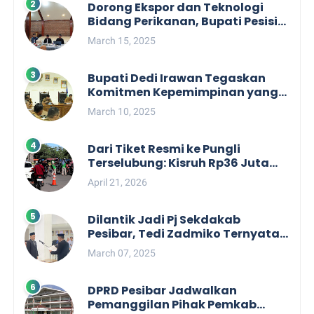
Dorong Ekspor dan Teknologi
Bidang Perikanan, Bupati Pesisir
Barat Audiensi Terkait Sister City
March 15, 2025
Bupati Dedi Irawan Tegaskan
Komitmen Kepemimpinan yang
Berpihak kepada Masyarakat
March 10, 2025
dalam Rapat Koordinasi OPD
Dari Tiket Resmi ke Pungli
Terselubung: Kisruh Rp36 Juta
Pengelolaan Tiket Pantai
April 21, 2026
Labuhan Jukung
Dilantik Jadi Pj Sekdakab
Pesibar, Tedi Zadmiko Ternyata
Punya Rekam Jejak Gemilang
March 07, 2025
DPRD Pesibar Jadwalkan
Pemanggilan Pihak Pemkab