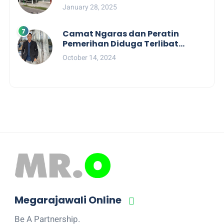
Terkait Nasib dan Status TKD di
January 28, 2025
Tahun 2025
Camat Ngaras dan Peratin
Pemerihan Diduga Terlibat
Politik Praktis, Mahasiswa
October 14, 2024
Pesibar Desak Bawaslu
Megarajawali Online
Be A Partnership.