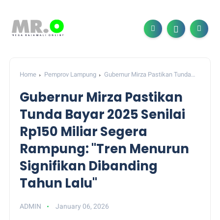
Home
Pemprov Lampung
Gubernur Mirza Pastikan Tunda
Bayar 2025 Senilai Rp150 Miliar Segera Rampung: "Tren Menurun
Gubernur Mirza Pastikan
Signifikan Dibanding Tahun Lalu"
Tunda Bayar 2025 Senilai
Rp150 Miliar Segera
Rampung: "Tren Menurun
Signifikan Dibanding
Tahun Lalu"
ADMIN
January 06, 2026