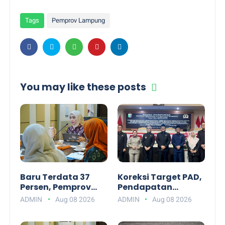
Tags
Pemprov Lampung
You may like these posts
Baru Terdata 37
Koreksi Target PAD,
Persen, Pemprov
Pendapatan
Lampung Dorong
Daerah Lampung
ADMIN
Aug 08 2026
ADMIN
Aug 08 2026
Tanggamus
pada APBD-P 2026
Masifkan Skrining
Turun Rp19,6 Miliar