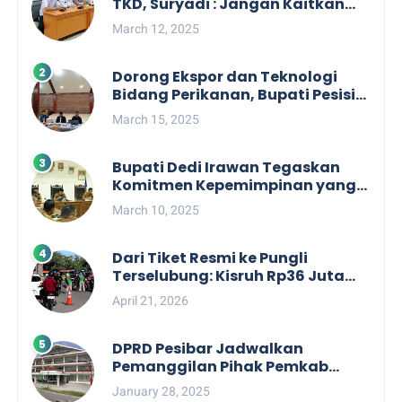
TKD, Suryadi : Jangan Kaitkan
Dengan Kepentingan Politik
March 12, 2025
Dorong Ekspor dan Teknologi
Bidang Perikanan, Bupati Pesisir
Barat Audiensi Terkait Sister City
March 15, 2025
Bupati Dedi Irawan Tegaskan
Komitmen Kepemimpinan yang
Berpihak kepada Masyarakat
March 10, 2025
dalam Rapat Koordinasi OPD
Dari Tiket Resmi ke Pungli
Terselubung: Kisruh Rp36 Juta
Pengelolaan Tiket Pantai
April 21, 2026
Labuhan Jukung
DPRD Pesibar Jadwalkan
Pemanggilan Pihak Pemkab
Terkait Nasib dan Status TKD di
January 28, 2025