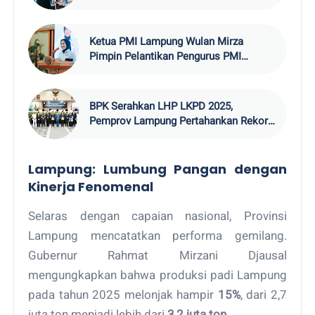
Hadapi Era AI
Ketua PMI Lampung Wulan Mirza
Pimpin Pelantikan Pengurus PMI
Lamsel 2026–20
BPK Serahkan LHP LKPD 2025,
Pemprov Lampung Pertahankan Rekor
WTP
Lampung: Lumbung Pangan dengan
Kinerja Fenomenal
Selaras dengan capaian nasional, Provinsi
Lampung mencatatkan performa gemilang.
Gubernur Rahmat Mirzani Djausal
mengungkapkan bahwa produksi padi Lampung
pada tahun 2025 melonjak hampir
15%
, dari 2,7
juta ton menjadi lebih dari
3,2 juta ton
.