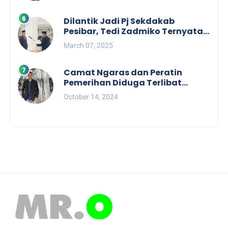
Tahun 2025
Dilantik Jadi Pj Sekdakab
Pesibar, Tedi Zadmiko Ternyata
Punya Rekam Jejak Gemilang
March 07, 2025
Camat Ngaras dan Peratin
Pemerihan Diduga Terlibat
Politik Praktis, Mahasiswa
October 14, 2024
Pesibar Desak Bawaslu