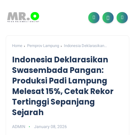
Home
Pemprov Lampung
Indonesia Deklarasikan
Swasembada Pangan: Produksi Padi Lampung Melesat 15%,
Indonesia Deklarasikan
Cetak Rekor Tertinggi Sepanjang Sejarah
Swasembada Pangan:
Produksi Padi Lampung
Melesat 15%, Cetak Rekor
Tertinggi Sepanjang
Sejarah
ADMIN
January 08, 2026