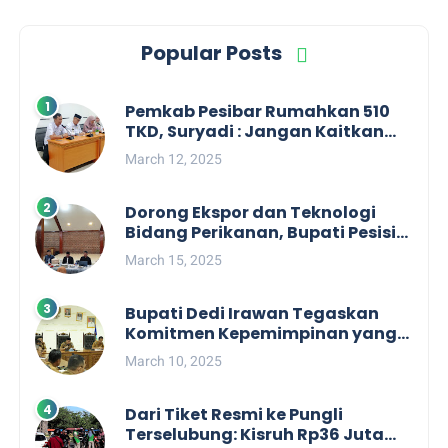
Popular Posts
Pemkab Pesibar Rumahkan 510
TKD, Suryadi : Jangan Kaitkan
Dengan Kepentingan Politik
March 12, 2025
Dorong Ekspor dan Teknologi
Bidang Perikanan, Bupati Pesisir
Barat Audiensi Terkait Sister City
March 15, 2025
Bupati Dedi Irawan Tegaskan
Komitmen Kepemimpinan yang
Berpihak kepada Masyarakat
March 10, 2025
dalam Rapat Koordinasi OPD
Dari Tiket Resmi ke Pungli
Terselubung: Kisruh Rp36 Juta