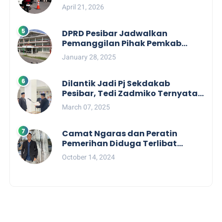
Pengelolaan Tiket Pantai
April 21, 2026
Labuhan Jukung
DPRD Pesibar Jadwalkan
Pemanggilan Pihak Pemkab
Terkait Nasib dan Status TKD di
January 28, 2025
Tahun 2025
Dilantik Jadi Pj Sekdakab
Pesibar, Tedi Zadmiko Ternyata
Punya Rekam Jejak Gemilang
March 07, 2025
Camat Ngaras dan Peratin
Pemerihan Diduga Terlibat
Politik Praktis, Mahasiswa
October 14, 2024
Pesibar Desak Bawaslu