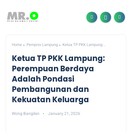
Home
Pemprov Lampung
Ketua TP PKK Lampung:
Perempuan Berdaya Adalah Pondasi Pembangunan dan
Ketua TP PKK Lampung:
Kekuatan Keluarga
Perempuan Berdaya
Adalah Pondasi
Pembangunan dan
Kekuatan Keluarga
Wong Bangilan
January 21, 2026