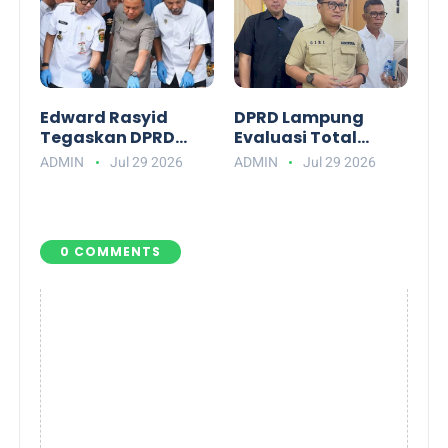
Edward Rasyid
DPRD Lampung
Tegaskan DPRD
Evaluasi Total
Lampung Dukung
APBD: Soroti Alkes
ADMIN
Jul 29 2026
ADMIN
Jul 29 2026
Penuh
RSUD hingga Hama
Pemberantasan
Tikus
Narkotika
0 COMMENTS