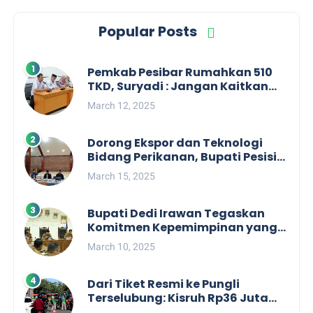
Popular Posts
Pemkab Pesibar Rumahkan 510
TKD, Suryadi : Jangan Kaitkan
Dengan Kepentingan Politik
March 12, 2025
Dorong Ekspor dan Teknologi
Bidang Perikanan, Bupati Pesisir
Barat Audiensi Terkait Sister City
March 15, 2025
Bupati Dedi Irawan Tegaskan
Komitmen Kepemimpinan yang
Berpihak kepada Masyarakat
March 10, 2025
dalam Rapat Koordinasi OPD
Dari Tiket Resmi ke Pungli
Terselubung: Kisruh Rp36 Juta
Pengelolaan Tiket Pantai