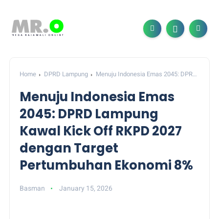
Home
DPRD Lampung
Menuju Indonesia Emas 2045: DPRD
Lampung Kawal Kick Off RKPD 2027 dengan Target
Menuju Indonesia Emas
Pertumbuhan Ekonomi 8%
2045: DPRD Lampung
Kawal Kick Off RKPD 2027
dengan Target
Pertumbuhan Ekonomi 8%
Basman
January 15, 2026