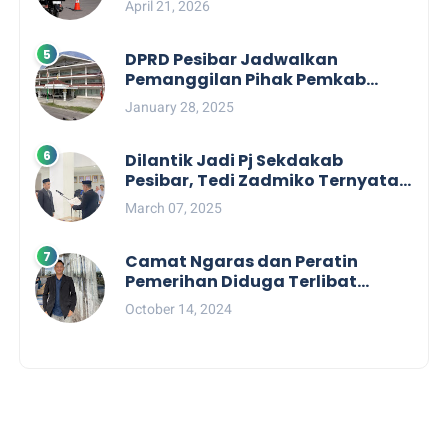
April 21, 2026
Labuhan Jukung
DPRD Pesibar Jadwalkan
Pemanggilan Pihak Pemkab
Terkait Nasib dan Status TKD di
January 28, 2025
Tahun 2025
Dilantik Jadi Pj Sekdakab
Pesibar, Tedi Zadmiko Ternyata
Punya Rekam Jejak Gemilang
March 07, 2025
Camat Ngaras dan Peratin
Pemerihan Diduga Terlibat
Politik Praktis, Mahasiswa
October 14, 2024
Pesibar Desak Bawaslu