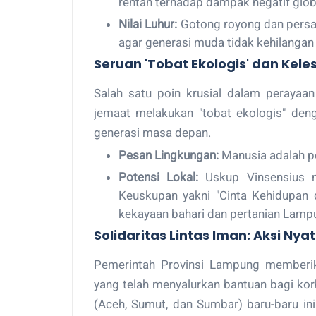
rentan terhadap dampak negatif globa
Nilai Luhur:
Gotong royong dan persat
agar generasi muda tidak kehilangan j
Seruan 'Tobat Ekologis' dan Kele
Salah satu poin krusial dalam perayaan
jemaat melakukan "tobat ekologis" den
generasi masa depan.
Pesan Lingkungan:
Manusia adalah pe
Potensi Lokal:
Uskup Vinsensius 
Keuskupan yakni "Cinta Kehidupan
kekayaan bahari dan pertanian Lamp
Solidaritas Lintas Iman: Aksi Ny
Pemerintah Provinsi Lampung memberikan
yang telah menyalurkan bantuan bagi kor
(Aceh, Sumut, dan Sumbar) baru-baru ini. 