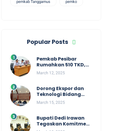
pemkab Tanggamus
pemko
Popular Posts
Pemkab Pesibar
Rumahkan 510 TKD,
Suryadi : Jangan
March 12, 2025
Kaitkan Dengan
Kepentingan Politik
Dorong Ekspor dan
Teknologi Bidang
Perikanan, Bupati
March 15, 2025
Pesisir Barat Audiensi
Terkait Sister City
Bupati Dedi Irawan
Tegaskan Komitmen
Kepemimpinan yang