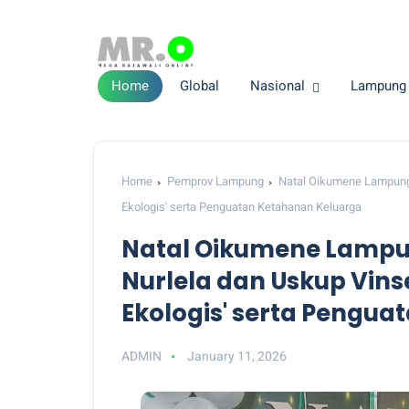
Home
Global
Nasional
Lampung
Home
Pemprov Lampung
Natal Oikumene Lampung 
Ekologis' serta Penguatan Ketahanan Keluarga
Natal Oikumene Lampu
Nurlela dan Uskup Vins
Ekologis' serta Pengu
ADMIN
January 11, 2026