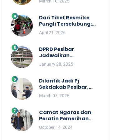
March 10, 2025
Berpihak kepada
Masyarakat dalam
Rapat Koordinasi OPD
Dari Tiket Resmi ke
Pungli Terselubung:
Kisruh Rp36 Juta
April 21, 2026
Pengelolaan Tiket
Pantai Labuhan
Jukung
DPRD Pesibar
Jadwalkan
Pemanggilan Pihak
January 28, 2025
Pemkab Terkait Nasib
dan Status TKD di
Tahun 2025
Dilantik Jadi Pj
Sekdakab Pesibar,
Tedi Zadmiko
March 07, 2025
Ternyata Punya
Rekam Jejak
Gemilang
Camat Ngaras dan
Peratin Pemerihan
Diduga Terlibat
October 14, 2024
Politik Praktis,
Mahasiswa Pesibar