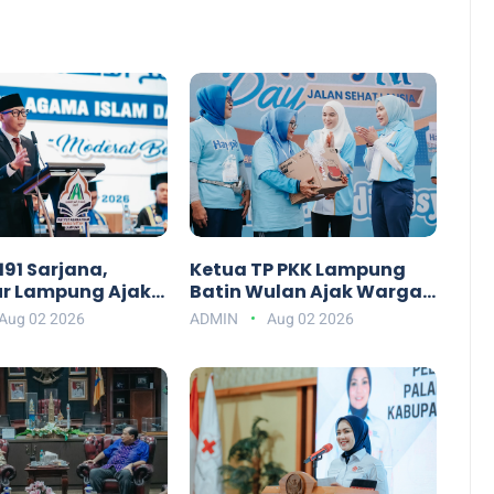
91 Sarjana,
Ketua TP PKK Lampung
r Lampung Ajak
Batin Wulan Ajak Warga
AI Darul Fattah
Mewujudkan Lansia
Aug 02 2026
ADMIN
Aug 02 2026
api Era AI
Bahagia