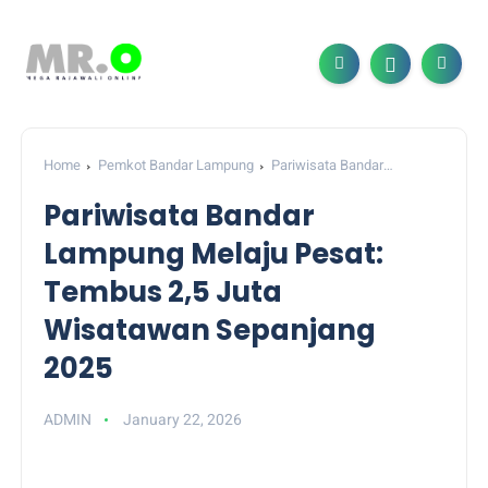
Home
Pemkot Bandar Lampung
Pariwisata Bandar
Lampung Melaju Pesat: Tembus 2,5 Juta Wisatawan Sepanjang
Pariwisata Bandar
2025
Lampung Melaju Pesat:
Tembus 2,5 Juta
Wisatawan Sepanjang
2025
ADMIN
January 22, 2026