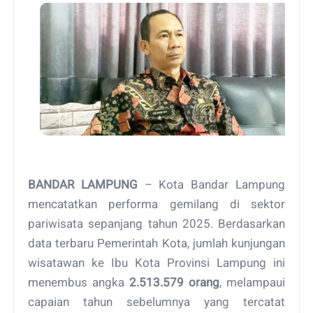
BANDAR LAMPUNG
– Kota Bandar Lampung
mencatatkan performa gemilang di sektor
pariwisata sepanjang tahun 2025. Berdasarkan
data terbaru Pemerintah Kota, jumlah kunjungan
wisatawan ke Ibu Kota Provinsi Lampung ini
menembus angka
2.513.579 orang
, melampaui
capaian tahun sebelumnya yang tercatat