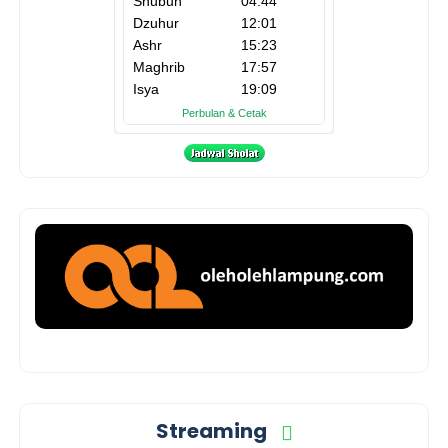
Streaming