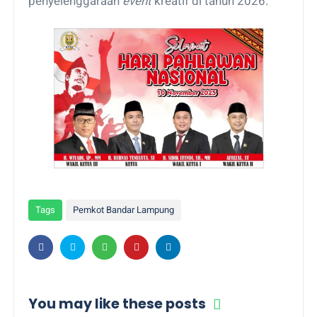
penyelenggaraan
event
kreatif di tahun 2026.
Tags
Pemkot Bandar Lampung
You may like these posts