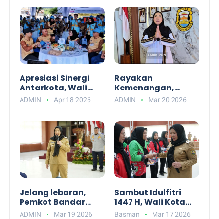
Apresiasi Sinergi
Rayakan
Antarkota, Wali
Kemenangan,
Kota Solo Respati
Walikota Bandar
ADMIN
Apr 18 2026
ADMIN
Mar 20 2026
Ardi Dorong
Lampung Hj. Eva
Percepatan Inovasi
Dwiana Sampaikan
dalam APEKSI
Pesan Kedamaian
Outlook 2025 di
dan Kebersamaan
Bandar Lampung
di Hari Raya Idulfitri
Jelang lebaran,
Sambut Idulfitri
Pemkot Bandar
1447 H, Wali Kota
Lampung berikan
Eva Dwiana
ADMIN
Mar 19 2026
Basman
Mar 17 2026