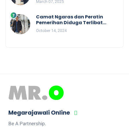
March 07, 2025
Camat Ngaras dan Peratin
Pemerihan Diduga Terlibat
Politik Praktis, Mahasiswa
October 14, 2024
Pesibar Desak Bawaslu
Megarajawali Online
Be A Partnership.