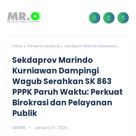
Home
Pemprov Lampung
Sekdaprov Marindo Kurniawan
Dampingi Wagub Serahkan SK 863 PPPK Paruh Waktu: Perkuat
Sekdaprov Marindo
Birokrasi dan Pelayanan Publik
Kurniawan Dampingi
Wagub Serahkan SK 863
PPPK Paruh Waktu: Perkuat
Birokrasi dan Pelayanan
Publik
ADMIN
January 01, 2026