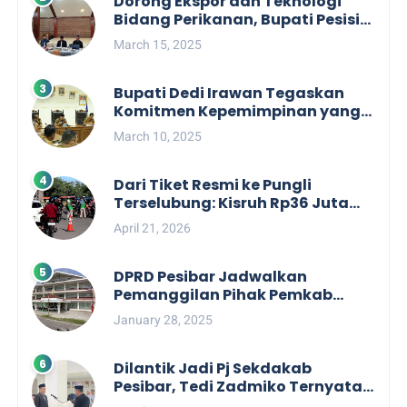
Dorong Ekspor dan Teknologi
Bidang Perikanan, Bupati Pesisir
Barat Audiensi Terkait Sister City
March 15, 2025
Bupati Dedi Irawan Tegaskan
Komitmen Kepemimpinan yang
Berpihak kepada Masyarakat
March 10, 2025
dalam Rapat Koordinasi OPD
Dari Tiket Resmi ke Pungli
Terselubung: Kisruh Rp36 Juta
Pengelolaan Tiket Pantai
April 21, 2026
Labuhan Jukung
DPRD Pesibar Jadwalkan
Pemanggilan Pihak Pemkab
Terkait Nasib dan Status TKD di
January 28, 2025
Tahun 2025
Dilantik Jadi Pj Sekdakab
Pesibar, Tedi Zadmiko Ternyata
Punya Rekam Jejak Gemilang