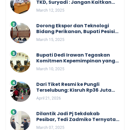
TKD, Suryadi : Jangan Kaitkan
Dengan Kepentingan Politik
March 12, 2025
Dorong Ekspor dan Teknologi
Bidang Perikanan, Bupati Pesisir
Barat Audiensi Terkait Sister City
March 15, 2025
Bupati Dedi Irawan Tegaskan
Komitmen Kepemimpinan yang
Berpihak kepada Masyarakat
March 10, 2025
dalam Rapat Koordinasi OPD
Dari Tiket Resmi ke Pungli
Terselubung: Kisruh Rp36 Juta
Pengelolaan Tiket Pantai
April 21, 2026
Labuhan Jukung
Dilantik Jadi Pj Sekdakab
Pesibar, Tedi Zadmiko Ternyata
Punya Rekam Jejak Gemilang
March 07, 2025