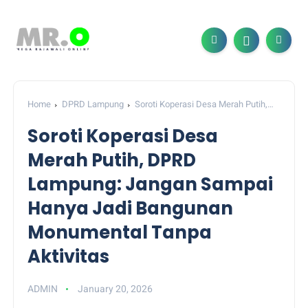
Home
DPRD Lampung
Soroti Koperasi Desa Merah Putih,
DPRD Lampung: Jangan Sampai Hanya Jadi Bangunan
Soroti Koperasi Desa
Monumental Tanpa Aktivitas
Merah Putih, DPRD
Lampung: Jangan Sampai
Hanya Jadi Bangunan
Monumental Tanpa
Aktivitas
ADMIN
January 20, 2026