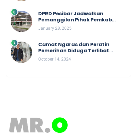
DPRD Pesibar Jadwalkan
Pemanggilan Pihak Pemkab
Terkait Nasib dan Status TKD di
January 28, 2025
Tahun 2025
Camat Ngaras dan Peratin
Pemerihan Diduga Terlibat
Politik Praktis, Mahasiswa
October 14, 2024
Pesibar Desak Bawaslu