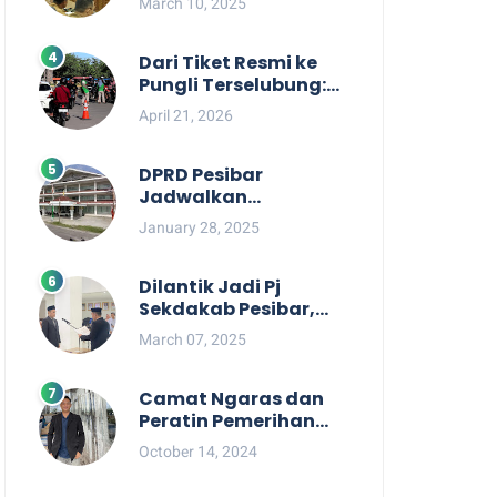
March 10, 2025
Berpihak kepada
Masyarakat dalam
Rapat Koordinasi OPD
Dari Tiket Resmi ke
Pungli Terselubung:
Kisruh Rp36 Juta
April 21, 2026
Pengelolaan Tiket
Pantai Labuhan
Jukung
DPRD Pesibar
Jadwalkan
Pemanggilan Pihak
January 28, 2025
Pemkab Terkait Nasib
dan Status TKD di
Tahun 2025
Dilantik Jadi Pj
Sekdakab Pesibar,
Tedi Zadmiko
March 07, 2025
Ternyata Punya
Rekam Jejak
Gemilang
Camat Ngaras dan
Peratin Pemerihan
Diduga Terlibat
October 14, 2024
Politik Praktis,
Mahasiswa Pesibar