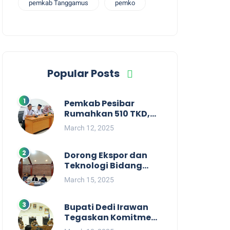
pemkab Tanggamus
pemko
Popular Posts
Pemkab Pesibar
Rumahkan 510 TKD,
Suryadi : Jangan
March 12, 2025
Kaitkan Dengan
Kepentingan Politik
Dorong Ekspor dan
Teknologi Bidang
Perikanan, Bupati
March 15, 2025
Pesisir Barat Audiensi
Terkait Sister City
Bupati Dedi Irawan
Tegaskan Komitmen
Kepemimpinan yang