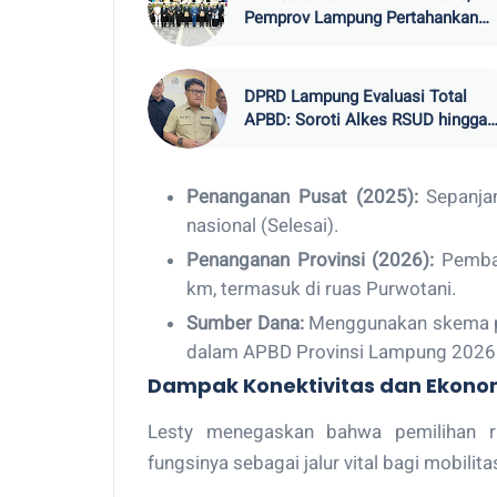
Pemprov Lampung Pertahankan
Rekor WTP
DPRD Lampung Evaluasi Total
APBD: Soroti Alkes RSUD hingga
Hama Tikus
Penanganan Pusat (2025):
Sepanjan
nasional (Selesai).
Penanganan Provinsi (2026):
Pemban
km, termasuk di ruas Purwotani.
Sumber Dana:
Menggunakan skema pi
dalam APBD Provinsi Lampung 2026
Dampak Konektivitas dan Ekono
Lesty menegaskan bahwa pemilihan r
fungsinya sebagai jalur vital bagi mobilit