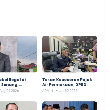
abel Ilegal di
Tekan Kebocoran Pajak
 Senang,
Air Permukaan, DPRD
 AS: Jangan
Lampung Dorong
Aug 04 2026
ADMIN
Jul 30 2026
 Pemda Rugi
Penggunaan Watermeter