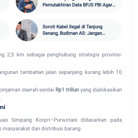
Pemutakhiran Data BPJS PBI Agar
Tepat Sasaran
Soroti Kabel Ilegal di Tanjung
Senang, Budiman AS: Jangan
Biarkan Pemda Rugi
g 2,5 km sebagai penghubung strategis provinsi-
gunan tambahan jalan sepanjang kurang lebih 10
njaman daerah senilai
Rp1 triliun
yang dialokasikan
.
mi
uas Simpang Korpri–Purwotani didasarkan pada
as masyarakat dan distribusi barang.