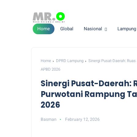
Home
Global
Nasional
Lampung
Home
DPRD Lampung
Sinergi Pusat-Daerah: Ruas
APBD 2026
Sinergi Pusat-Daerah: 
Purwotani Rampung Tah
2026
Basman
February 12, 2026