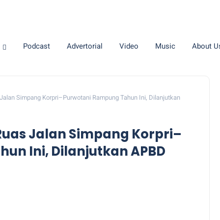
Podcast
Advertorial
Video
Music
About U
 Jalan Simpang Korpri–Purwotani Rampung Tahun Ini, Dilanjutkan
Ruas Jalan Simpang Korpri–
un Ini, Dilanjutkan APBD