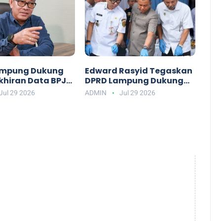
ampung Dukung
Edward Rasyid Tegaskan
hiran Data BPJS
DPRD Lampung Dukung
r Tepat Sasaran
Penuh Pemberantasan
Jul 29 2026
ADMIN
Jul 29 2026
Narkotika