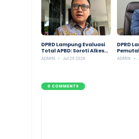
DPRD Lampung Evaluasi
DPRD L
Total APBD: Soroti Alkes
Pemutak
RSUD hingga Hama Tikus
PBI Aga
ADMIN
Jul 29 2026
ADMIN
0 COMMENTS