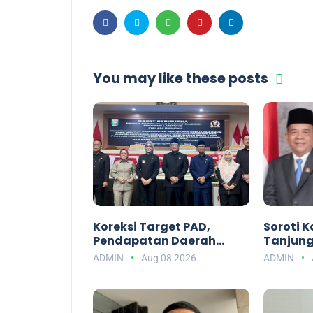
You may like these posts
Koreksi Target PAD,
Soroti K
Pendapatan Daerah
Tanjung
Lampung pada APBD-P
Budiman
ADMIN
Aug 08 2026
ADMIN
2026 Turun Rp19,6 Miliar
Biarkan