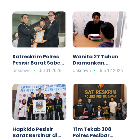
Polri dalam
Korda Wilayah
Menjaga
Barat
Kamtibmas
Satreskrim Polres
Wanita 27 Tahun
Pesisir Barat Sabet
Diamankan,
Penghargaan,
Diduga Gelapkan 11
Unknown
Jul 01 2026
Unknown
Jun 12 2026
Berhasil Ungkap
Mobil dan Uang
Penggelapan Mobil
Ratusan Juta di
hingga
Pesisir Barat
Penyelundupan BBL
Bernilai Miliaran
Hapkido Pesisir
Tim Tekab 308
Barat Bersinar di
Polres Pesibar