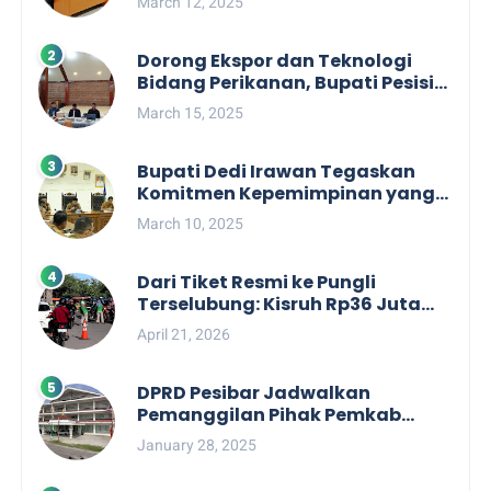
March 12, 2025
Dorong Ekspor dan Teknologi
Bidang Perikanan, Bupati Pesisir
Barat Audiensi Terkait Sister City
March 15, 2025
Bupati Dedi Irawan Tegaskan
Komitmen Kepemimpinan yang
Berpihak kepada Masyarakat
March 10, 2025
dalam Rapat Koordinasi OPD
Dari Tiket Resmi ke Pungli
Terselubung: Kisruh Rp36 Juta
Pengelolaan Tiket Pantai
April 21, 2026
Labuhan Jukung
DPRD Pesibar Jadwalkan
Pemanggilan Pihak Pemkab
Terkait Nasib dan Status TKD di
January 28, 2025
Tahun 2025