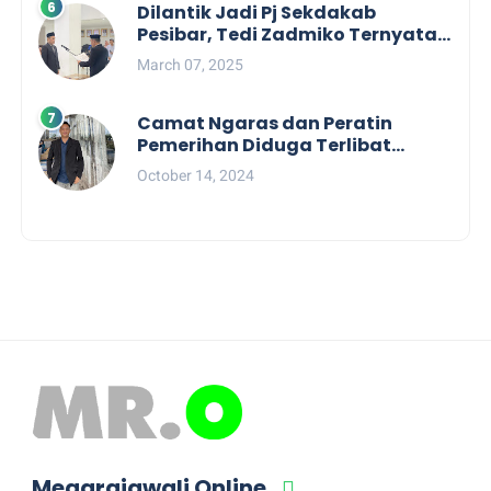
Dilantik Jadi Pj Sekdakab
Pesibar, Tedi Zadmiko Ternyata
Punya Rekam Jejak Gemilang
March 07, 2025
Camat Ngaras dan Peratin
Pemerihan Diduga Terlibat
Politik Praktis, Mahasiswa
October 14, 2024
Pesibar Desak Bawaslu
Megarajawali Online