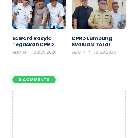
Edward Rasyid
DPRD Lampung
Tegaskan DPRD
Evaluasi Total
Lampung Dukung
APBD: Soroti Alkes
ADMIN
Jul 29 2026
ADMIN
Jul 29 2026
Penuh
RSUD hingga Hama
Pemberantasan
Tikus
Narkotika
0 COMMENTS