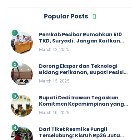
Popular Posts
Pemkab Pesibar Rumahkan 510
TKD, Suryadi : Jangan Kaitkan
Dengan Kepentingan Politik
March 12, 2025
Dorong Ekspor dan Teknologi
Bidang Perikanan, Bupati Pesisir
Barat Audiensi Terkait Sister City
March 15, 2025
Bupati Dedi Irawan Tegaskan
Komitmen Kepemimpinan yang
Berpihak kepada Masyarakat
March 10, 2025
dalam Rapat Koordinasi OPD
Dari Tiket Resmi ke Pungli
Terselubung: Kisruh Rp36 Juta