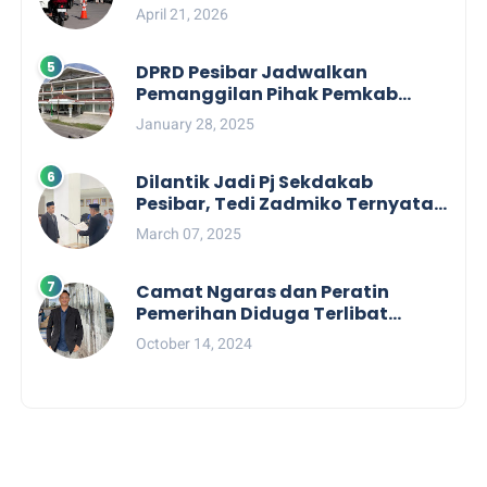
Pengelolaan Tiket Pantai
April 21, 2026
Labuhan Jukung
DPRD Pesibar Jadwalkan
Pemanggilan Pihak Pemkab
Terkait Nasib dan Status TKD di
January 28, 2025
Tahun 2025
Dilantik Jadi Pj Sekdakab
Pesibar, Tedi Zadmiko Ternyata
Punya Rekam Jejak Gemilang
March 07, 2025
Camat Ngaras dan Peratin
Pemerihan Diduga Terlibat
Politik Praktis, Mahasiswa
October 14, 2024
Pesibar Desak Bawaslu