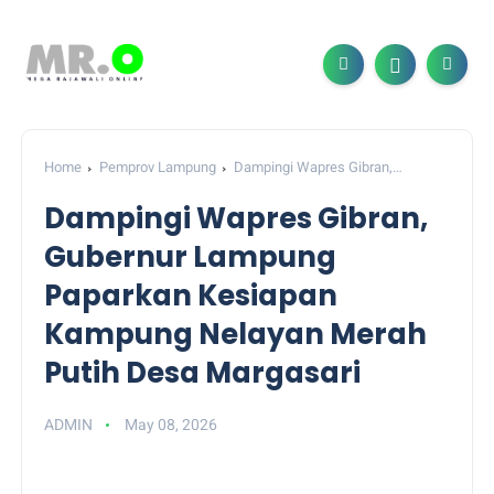
Home
Pemprov Lampung
Dampingi Wapres Gibran,
Gubernur Lampung Paparkan Kesiapan Kampung Nelayan Merah
Dampingi Wapres Gibran,
Putih Desa Margasari
Gubernur Lampung
Paparkan Kesiapan
Kampung Nelayan Merah
Putih Desa Margasari
ADMIN
May 08, 2026