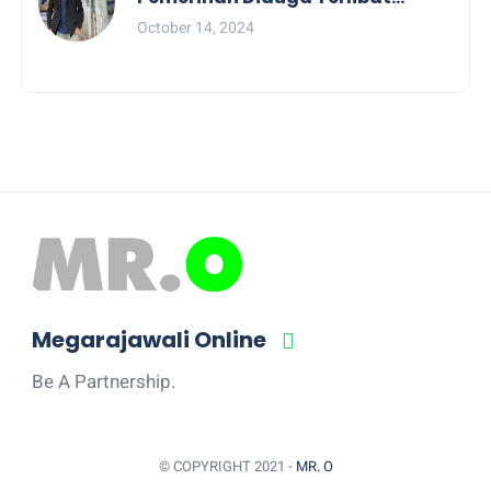
Politik Praktis, Mahasiswa
October 14, 2024
Pesibar Desak Bawaslu
Megarajawali Online
Be A Partnership.
© COPYRIGHT 2021 -
MR. O