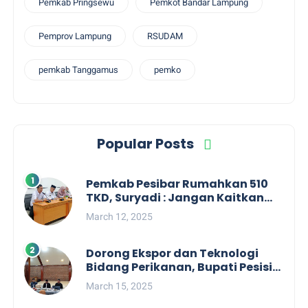
Pemkab Pringsewu
Pemkot Bandar Lampung
Pemprov Lampung
RSUDAM
pemkab Tanggamus
pemko
Popular Posts
Pemkab Pesibar Rumahkan 510
TKD, Suryadi : Jangan Kaitkan
Dengan Kepentingan Politik
March 12, 2025
Dorong Ekspor dan Teknologi
Bidang Perikanan, Bupati Pesisir
Barat Audiensi Terkait Sister City
March 15, 2025