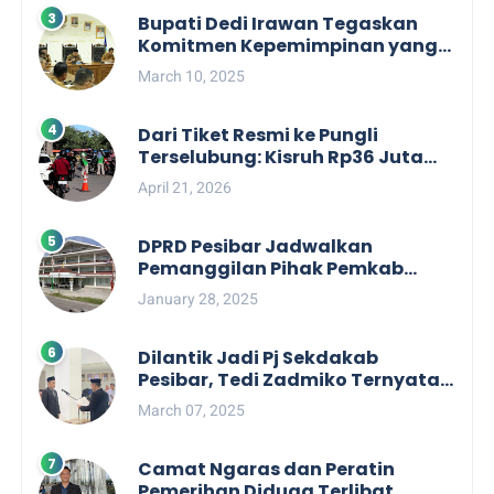
Bupati Dedi Irawan Tegaskan
Komitmen Kepemimpinan yang
Berpihak kepada Masyarakat
March 10, 2025
dalam Rapat Koordinasi OPD
Dari Tiket Resmi ke Pungli
Terselubung: Kisruh Rp36 Juta
Pengelolaan Tiket Pantai
April 21, 2026
Labuhan Jukung
DPRD Pesibar Jadwalkan
Pemanggilan Pihak Pemkab
Terkait Nasib dan Status TKD di
January 28, 2025
Tahun 2025
Dilantik Jadi Pj Sekdakab
Pesibar, Tedi Zadmiko Ternyata
Punya Rekam Jejak Gemilang
March 07, 2025
Camat Ngaras dan Peratin
Pemerihan Diduga Terlibat