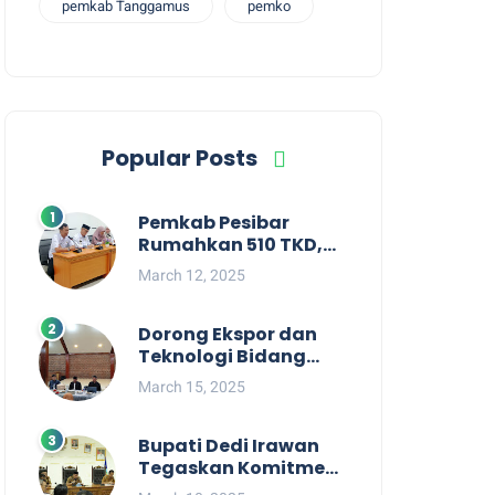
pemkab Tanggamus
pemko
Popular Posts
Pemkab Pesibar
Rumahkan 510 TKD,
Suryadi : Jangan
March 12, 2025
Kaitkan Dengan
Kepentingan Politik
Dorong Ekspor dan
Teknologi Bidang
Perikanan, Bupati
March 15, 2025
Pesisir Barat Audiensi
Terkait Sister City
Bupati Dedi Irawan
Tegaskan Komitmen
Kepemimpinan yang