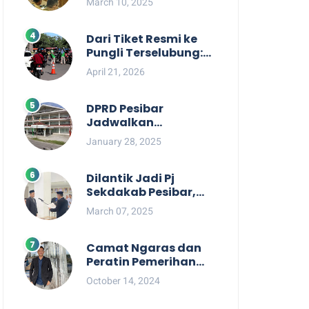
March 10, 2025
Berpihak kepada
Masyarakat dalam
Rapat Koordinasi OPD
Dari Tiket Resmi ke
Pungli Terselubung:
Kisruh Rp36 Juta
April 21, 2026
Pengelolaan Tiket
Pantai Labuhan
Jukung
DPRD Pesibar
Jadwalkan
Pemanggilan Pihak
January 28, 2025
Pemkab Terkait Nasib
dan Status TKD di
Tahun 2025
Dilantik Jadi Pj
Sekdakab Pesibar,
Tedi Zadmiko
March 07, 2025
Ternyata Punya
Rekam Jejak
Gemilang
Camat Ngaras dan
Peratin Pemerihan
Diduga Terlibat
October 14, 2024
Politik Praktis,
Mahasiswa Pesibar