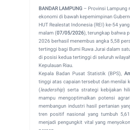
BANDAR LAMPUNG
– Provinsi Lampung 
ekonomi di bawah kepemimpinan Gubern
HUT Realestat Indonesia (REI) ke-54 yan
malam (
07/05/2026
), terungkap bahwa 
2026 berhasil menembus angka 5,58 per
tertinggi bagi Bumi Ruwa Jurai dalam s
di posisi kedua tertinggi di seluruh wilay
Kepulauan Riau.
Kepala Badan Pusat Statistik (BPS),
Am
tinggi atas capaian tersebut dan menilai 
(
leadership
) serta strategi kebijakan hi
mampu mengoptimalkan potensi agrari
membangun industri hasil pertanian ya
tren positif nasional yang tumbuh 5,61
menjadi pengungkit vital yang menyoko