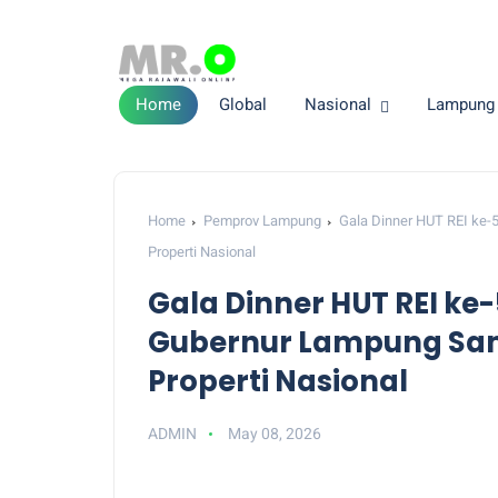
Home
Global
Nasional
Lampung
Home
Pemprov Lampung
Gala Dinner HUT REI ke
Properti Nasional
Gala Dinner HUT REI ke
Gubernur Lampung Sa
Properti Nasional
ADMIN
May 08, 2026