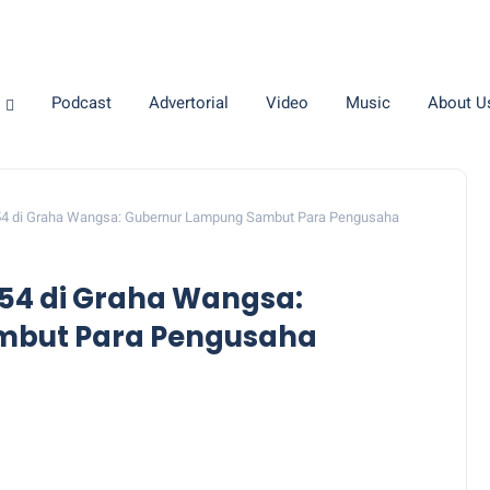
Podcast
Advertorial
Video
Music
About U
-54 di Graha Wangsa: Gubernur Lampung Sambut Para Pengusaha
-54 di Graha Wangsa:
mbut Para Pengusaha