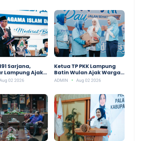
91 Sarjana,
Ketua TP PKK Lampung
r Lampung Ajak
Batin Wulan Ajak Warga
AI Darul Fattah
Mewujudkan Lansia
Aug 02 2026
ADMIN
Aug 02 2026
api Era AI
Bahagia