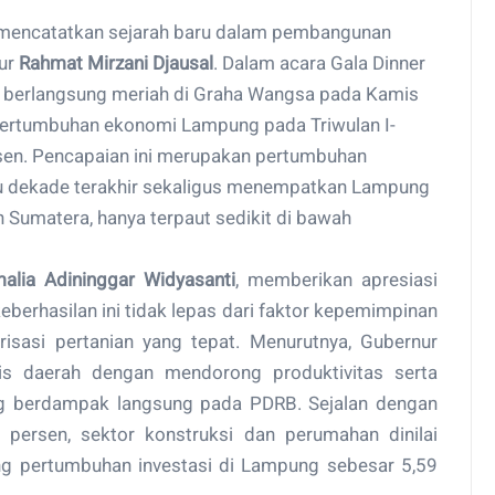
mencatatkan sejarah baru dalam pembangunan
ur
Rahmat Mirzani Djausal
. Dalam acara Gala Dinner
g berlangsung meriah di Graha Wangsa pada Kamis
pertumbuhan ekonomi Lampung pada Triwulan I-
sen. Pencapaian ini merupakan pertumbuhan
atu dekade terakhir sekaligus menempatkan Lampung
ah Sumatera, hanya terpaut sedikit di bawah
alia Adininggar Widyasanti
, memberikan apresiasi
keberhasilan ini tidak lepas dari faktor kepemimpinan
lirisasi pertanian yang tepat. Menurutnya, Gubernur
s daerah dengan mendorong produktivitas serta
ng berdampak langsung pada PDRB. Sejalan dengan
 persen, sektor konstruksi dan perumahan dinilai
ng pertumbuhan investasi di Lampung sebesar 5,59