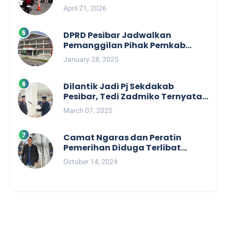
Pengelolaan Tiket Pantai
April 21, 2026
Labuhan Jukung
DPRD Pesibar Jadwalkan
Pemanggilan Pihak Pemkab
Terkait Nasib dan Status TKD di
January 28, 2025
Tahun 2025
Dilantik Jadi Pj Sekdakab
Pesibar, Tedi Zadmiko Ternyata
Punya Rekam Jejak Gemilang
March 07, 2025
Camat Ngaras dan Peratin
Pemerihan Diduga Terlibat
Politik Praktis, Mahasiswa
October 14, 2024
Pesibar Desak Bawaslu