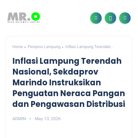
Home
Pemprov Lampung
Inflasi Lampung Terendah
Nasional, Sekdaprov Marindo Instruksikan Penguatan Neraca
Inflasi Lampung Terendah
Pangan dan Pengawasan Distribusi
Nasional, Sekdaprov
Marindo Instruksikan
Penguatan Neraca Pangan
dan Pengawasan Distribusi
ADMIN
May 13, 2026