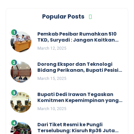
Popular Posts
Pemkab Pesibar Rumahkan 510
TKD, Suryadi : Jangan Kaitkan
Dengan Kepentingan Politik
March 12, 2025
Dorong Ekspor dan Teknologi
Bidang Perikanan, Bupati Pesisir
Barat Audiensi Terkait Sister City
March 15, 2025
Bupati Dedi Irawan Tegaskan
Komitmen Kepemimpinan yang
Berpihak kepada Masyarakat
March 10, 2025
dalam Rapat Koordinasi OPD
Dari Tiket Resmi ke Pungli
Terselubung: Kisruh Rp36 Juta