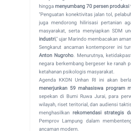
hingga
menyumbang 70 persen produksi t
"Penguatan konektivitas jalan tol, pelabu
juga mendorong hilirisasi pertanian a
masyarakat, serta menyiapkan SDM u
industri
," ujar Marindo membacakan aman
Sengkarut ancaman kontemporer ini tur
Anton Nugroho
. Menurutnya, ketidakpa
negara berkembang bergeser ke ranah pe
ketahanan psikologis masyarakat.
Agenda KKDN Unhan RI ini akan ber
menerjunkan 59 mahasiswa program ma
sepekan di Bumi Ruwa Jurai, para per
wilayah, riset teritorial, dan audiensi ta
menghasilkan
rekomendasi strategis d
Pemprov Lampung dalam membentengi k
ancaman modern.