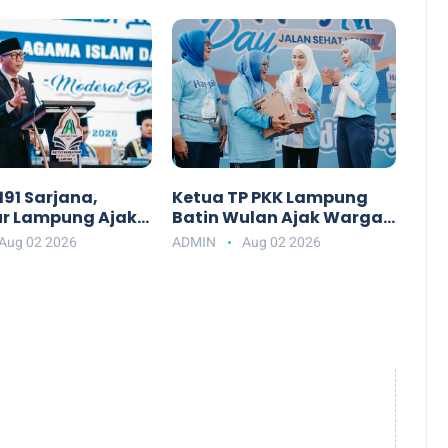
Lampung
91 Sarjana,
Ketua TP PKK Lampung
r Lampung Ajak
Batin Wulan Ajak Warga
AI Darul Fattah
Mewujudkan Lansia
Aug 02 2026
ADMIN
Aug 02 2026
api Era AI
Bahagia