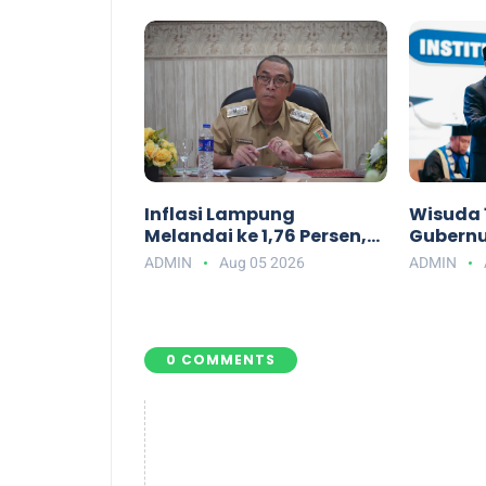
Tuberkulosis
Inflasi Lampung
Wisuda 1
Melandai ke 1,76 Persen,
Gubernu
Kemendagri Apresiasi
Alumni I
ADMIN
Aug 05 2026
ADMIN
Kinerja TPID
Siap Had
0 COMMENTS