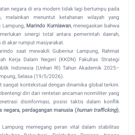
tan negara di era modern tidak lagi bertumpu pada
a, melainkan menuntut ketahanan wilayah yang
si Lampung,
Marindo Kurniawan
, menegaskan bahwa
rlukan sinergi total antara pemerintah daerah,
n di akar rumput masyarakat.
rindo saat mewakili Gubernur Lampung, Rahmat
iah Kerja Dalam Negeri (KKDN) Fakultas Strategi
ublik Indonesia (Unhan RI) Tahun Akademik 2025–
ampung, Selasa (19/5/2026).
t sangat kontekstual dengan dinamika global terkini.
bentengi diri dari rentetan ancaman nonmiliter yang
enetrasi disinformasi, posisi taktis dalam konflik
as negara, perdagangan manusia (
human trafficking
)
,
, Lampung memegang peran vital dalam stabilitas