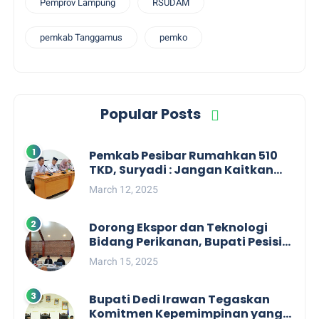
Pemprov Lampung
RSUDAM
pemkab Tanggamus
pemko
Popular Posts
Pemkab Pesibar Rumahkan 510
TKD, Suryadi : Jangan Kaitkan
Dengan Kepentingan Politik
March 12, 2025
Dorong Ekspor dan Teknologi
Bidang Perikanan, Bupati Pesisir
Barat Audiensi Terkait Sister City
March 15, 2025
Bupati Dedi Irawan Tegaskan
Komitmen Kepemimpinan yang