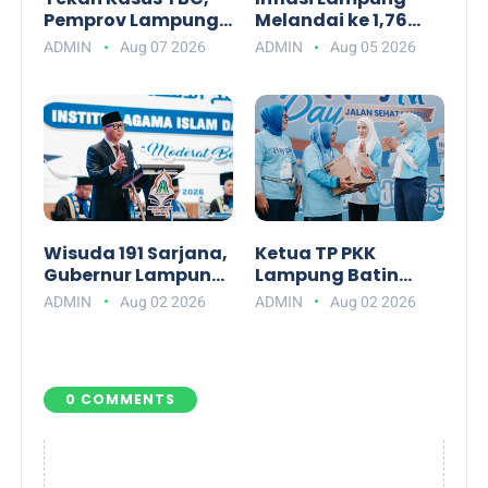
Pemprov Lampung
Melandai ke 1,76
Luncurkan Platform
Persen, Kemendagri
ADMIN
Aug 07 2026
ADMIN
Aug 05 2026
Digital Peduli TB
Apresiasi Kinerja
Lampung
TPID
Wisuda 191 Sarjana,
Ketua TP PKK
Gubernur Lampung
Lampung Batin
Ajak Alumni IAI
Wulan Ajak Warga
ADMIN
Aug 02 2026
ADMIN
Aug 02 2026
Darul Fattah Siap
Mewujudkan Lansia
Hadapi Era AI
Bahagia
0 COMMENTS