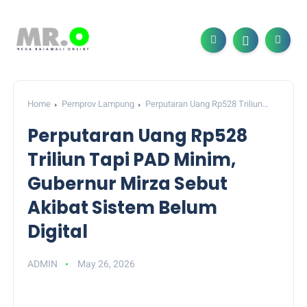
Home
Pemprov Lampung
Perputaran Uang Rp528 Triliun
Tapi PAD Minim, Gubernur Mirza Sebut Akibat Sistem Belum
Perputaran Uang Rp528
Digital
Triliun Tapi PAD Minim,
Gubernur Mirza Sebut
Akibat Sistem Belum
Digital
ADMIN
May 26, 2026