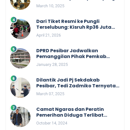
Berpihak kepada Masyarakat
March 10, 2025
dalam Rapat Koordinasi OPD
Dari Tiket Resmi ke Pungli
Terselubung: Kisruh Rp36 Juta
Pengelolaan Tiket Pantai
April 21, 2026
Labuhan Jukung
DPRD Pesibar Jadwalkan
Pemanggilan Pihak Pemkab
Terkait Nasib dan Status TKD di
January 28, 2025
Tahun 2025
Dilantik Jadi Pj Sekdakab
Pesibar, Tedi Zadmiko Ternyata
Punya Rekam Jejak Gemilang
March 07, 2025
Camat Ngaras dan Peratin
Pemerihan Diduga Terlibat
Politik Praktis, Mahasiswa
October 14, 2024
Pesibar Desak Bawaslu