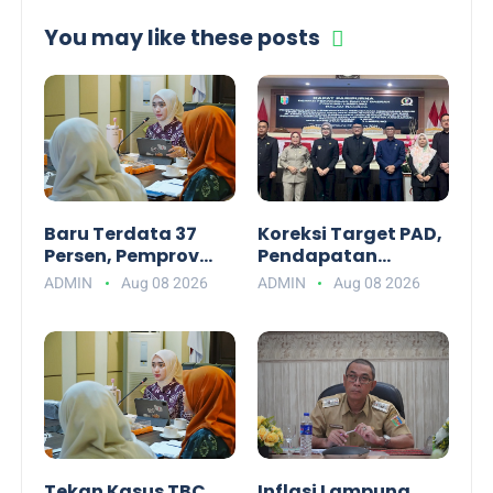
You may like these posts
Baru Terdata 37
Koreksi Target PAD,
Persen, Pemprov
Pendapatan
Lampung Dorong
Daerah Lampung
ADMIN
Aug 08 2026
ADMIN
Aug 08 2026
Tanggamus
pada APBD-P 2026
Masifkan Skrining
Turun Rp19,6 Miliar
Tuberkulosis
Tekan Kasus TBC,
Inflasi Lampung