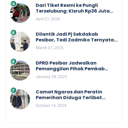
Dari Tiket Resmi ke Pungli
Terselubung: Kisruh Rp36 Juta
Pengelolaan Tiket Pantai
April 21, 2026
Labuhan Jukung
Dilantik Jadi Pj Sekdakab
Pesibar, Tedi Zadmiko Ternyata
Punya Rekam Jejak Gemilang
March 07, 2025
DPRD Pesibar Jadwalkan
Pemanggilan Pihak Pemkab
Terkait Nasib dan Status TKD di
January 28, 2025
Tahun 2025
Camat Ngaras dan Peratin
Pemerihan Diduga Terlibat
Politik Praktis, Mahasiswa
October 14, 2024
Pesibar Desak Bawaslu