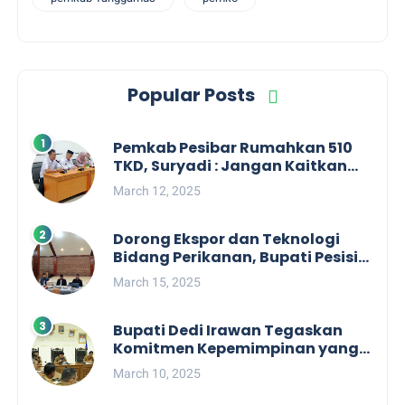
Popular Posts
Pemkab Pesibar Rumahkan 510
TKD, Suryadi : Jangan Kaitkan
Dengan Kepentingan Politik
March 12, 2025
Dorong Ekspor dan Teknologi
Bidang Perikanan, Bupati Pesisir
Barat Audiensi Terkait Sister City
March 15, 2025
Bupati Dedi Irawan Tegaskan
Komitmen Kepemimpinan yang
Berpihak kepada Masyarakat
March 10, 2025
dalam Rapat Koordinasi OPD