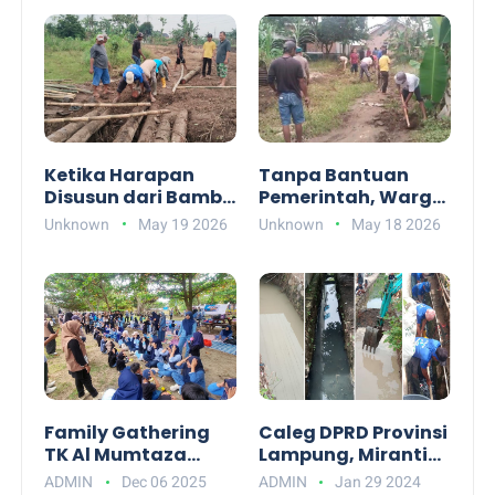
Ketika Harapan
Tanpa Bantuan
Disusun dari Bambu
Pemerintah, Warga
dan Kelapa: Kisah
Patungan Buka
Unknown
May 19 2026
Unknown
May 18 2026
Warga Perbatasan
Akses Jalan Baru
Menanti Jembatan
Family Gathering
Caleg DPRD Provinsi
TK Al Mumtaza
Lampung, Miranti
Banjir Keceriaan,
Karim Bantu
ADMIN
Dec 06 2025
ADMIN
Jan 29 2024