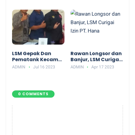
Silaturahmi Orang
Bersihkan Drainase
Tua-Guru
Warga Perum
Menghangat di
Rangai Indah
Pantai Kedu
LSM Gepak Dan
Rawan Longsor dan
Pematank Kecam
Banjur, LSM Curigai
Camat Natar Yang
Izin PT. Hana
ADMIN
Jul 16 2023
ADMIN
Apr 17 2023
Diduga
Bersekongkol
Dengan Kepala
Desa Hajimena,
0 COMMENTS